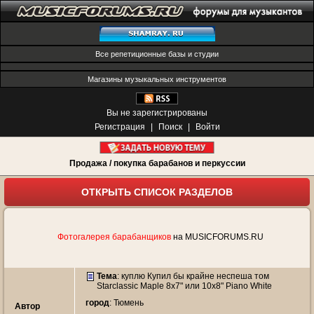
Все репетиционные базы и студии
Магазины музыкальных инструментов
Вы не зарегистрированы
Регистрация
|
Поиск
|
Войти
Продажа / покупка барабанов и перкуссии
ОТКРЫТЬ СПИСОК РАЗДЕЛОВ
Фотогалерея барабанщиков
на MUSICFORUMS.RU
Тема
:
куплю Купил бы крайне неспеша том
Starclassic Maple 8x7" или 10x8" Piano White
город
: Тюмень
Автор