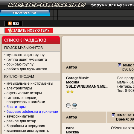
СПИСОК РАЗДЕЛОВ
ПОИСК МУЗЫКАНТОВ
музыкант ищет группу
группа ищет музыканта
собираю группу
Тема
:
Автор
работа для музыкантов
руб.Вс
КУПЛЮ-ПРОДАМ
GarageMusic
Всё прода
Москва
малый бар
музыкальные инструменты
SSL,DW,NEUMANN,ME...
(Янтарь, 
электрогитары
Тел. 8-90
акустические гитары
гитарные педали,
процессоры и комбики
бас-гитары
басовые эффекты и усиление
Тема
: Re
звукосниматели
Автор
Время:
09
разное для гитар
барабаны и перкуссия
nana
Обмен на что
клавишные инструменты
москва