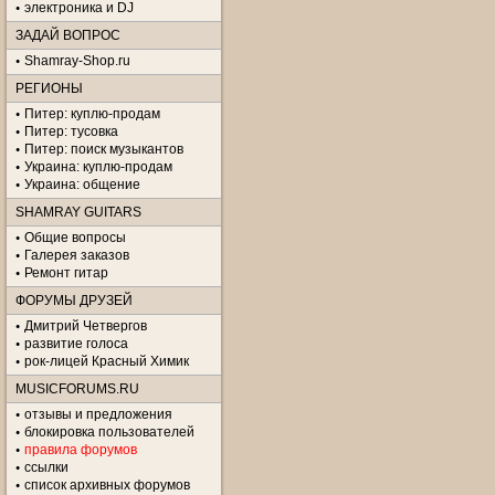
электроника и DJ
ЗАДАЙ ВОПРОС
Shamray-Shop.ru
РЕГИОНЫ
Питер: куплю-продам
Питер: тусовка
Питер: поиск музыкантов
Украина: куплю-продам
Украина: общение
SHAMRAY GUITARS
Общие вопросы
Галерея заказов
Ремонт гитар
ФОРУМЫ ДРУЗЕЙ
Дмитрий Четвергов
развитие голоса
рок-лицей Красный Химик
MUSICFORUMS.RU
отзывы и предложения
блокировка пользователей
правила форумов
ссылки
список архивных форумов