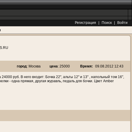
Регистрация
|
Поиск
|
Войти
и
S.RU
Время:
09.08.2012 12:43
город
: Москва
цена
: 25000
00 руб. В него входит: Бочка 22", альты 12" и 13" , напольный том 16",
релки - одна прямая, другая журавль, педаль для бочки. Цвет Amber