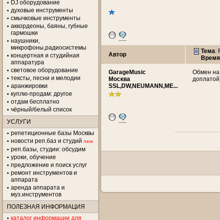
DJ оборудование
духовые инструменты
смычковые инструменты
аккордеоны, баяны, губные
гармошки
наушники,
микрофоны,радиосистемы
Тема
:
Автор
концертная и студийная
Время
аппаратура
световое оборудование
GarageMusic
Обмен на 
тексты, песни и мелодии
Москва
доплатой)
аранжировки
SSL,DW,NEUMANN,ME...
куплю-продам: другое
отдам бесплатно
чёрный/белый список
УСЛУГИ
репетиционные базы Москвы
новости реп.баз и студий
new
реп.базы, студии: обсудим
уроки, обучение
предложение и поиск услуг
ремонт инструментов и
аппарата
аренда аппарата и
муз.инструментов
ПОЛЕЗНАЯ ИНФОРМАЦИЯ
каталог информации для