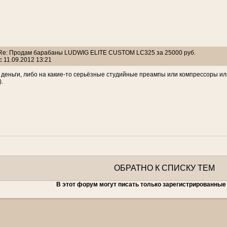
 Re: Продам барабаны LUDWIG ELITE CUSTOM LC325 за 25000 руб.
:
11.09.2012 13:21
деньги, либо на какие-то серьёзные студийные преампы или компрессоры или
.
ОБРАТНО К СПИСКУ ТЕМ
В этот форум могут писать только зарегистрированные