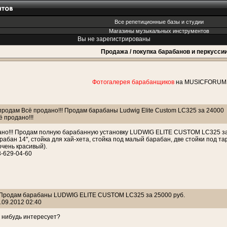
Все репетиционные базы и студии
Магазины музыкальных инструментов
Вы не зарегистрированы
Продажа / покупка барабанов и перкусси
Фотогалерея барабанщиков
на MUSICFORUM
продам Всё продано!!! Продам барабаны Ludwig Elite Custom LC325 за 24000
ё продано!!!
но!!! Продам полную барабанную установку LUDWIG ELITE CUSTOM LC325 за 240
абан 14", стойка для хай-хета, стойка под малый барабан, две стойки под та
очень красивый).
3-629-04-60
: Продам барабаны LUDWIG ELITE CUSTOM LC325 за 25000 руб.
.09.2012 02:40
 нибудь интересует?