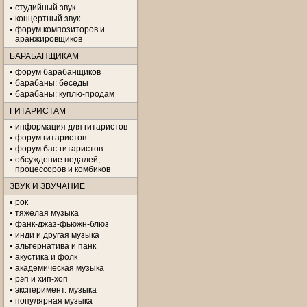
студийный звук
концертный звук
форум композиторов и
аранжировщиков
БАРАБАНЩИКАМ
форум барабанщиков
барабаны: беседы
барабаны: куплю-продам
ГИТАРИСТАМ
информация для гитаристов
форум гитаристов
форум бас-гитаристов
обсуждение педалей,
процессоров и комбиков
ЗВУК И ЗВУЧАНИЕ
рок
тяжелая музыка
фанк-джаз-фьюжн-блюз
инди и другая музыка
альтернатива и панк
акустика и фолк
академическая музыка
рэп и хип-хоп
эксперимент. музыка
популярная музыка