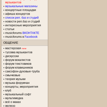
музыкантов
музыкальные магазины
концертные площадки
aфиша концертов
список реп. баз и студий
новости реп.баз и студий
интересные мероприятия
статьи
musicforums
ВКОНТАКТЕ
musicforums в
Facebook
ОБЩЕНИЕ
мастерская
new
тусовка музыкантов
дискуссии
форум вокалистов
форум текстовиков
форум клавишников
саксофон-духовые-труба
смычковые
теория музыки
музыка форумчан
концерты, мероприятия
клуб
музыкальный софт
мультимедиа
всё о маках
железо