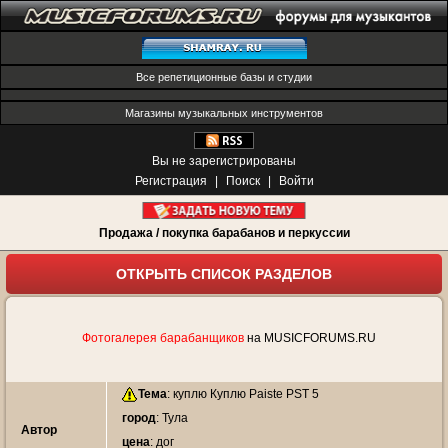
Все репетиционные базы и студии
Магазины музыкальных инструментов
Вы не зарегистрированы
Регистрация
|
Поиск
|
Войти
Продажа / покупка барабанов и перкуссии
ОТКРЫТЬ СПИСОК РАЗДЕЛОВ
Фотогалерея барабанщиков
на MUSICFORUMS.RU
Тема
:
куплю Куплю Paiste PST 5
город
: Тула
Автор
цена
: дог