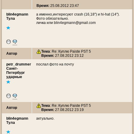
Время:
25.08.2012 23:47
blin4egmann
а именно,интересуют crash (16,18") и hi-hat (14").
Тула
Фото обязательно.
личка или blin4egmann@gmail.com
Тема
: Re: Куплю Paiste PST 5
Автор
Время:
27.08.2012 23:12
petr_drummer
послал фото на почту
Санкт-
Петербург
ударные
Тема
: Re: Куплю Paiste PST 5
Автор
Время:
27.08.2012 23:19
blin4egmann
актуально.
Тула