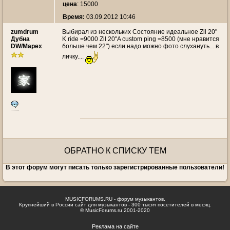
цена
: 15000
Время:
03.09.2012 10:46
zumdrum
Выбирал из нескольких Состояние идеальное Zil 20"
Дубна
K ride =9000 Zil 20"A custom ping =8500 (мне нравится
DW/Mapex
больше чем 22") если надо можно фото слухануть....в
личку....
ОБРАТНО К СПИСКУ ТЕМ
В этот форум могут писать только зарегистрированные пользователи!
MUSICFORUMS.RU - форум музыкантов.
Крупнейший в России сайт для музыкантов - 300 тысяч посетителей в месяц.
© MusicForums.ru 2001-2020
Реклама на сайте