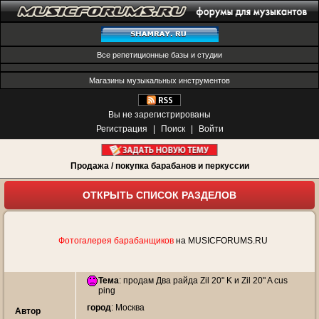
Все репетиционные базы и студии
Магазины музыкальных инструментов
Вы не зарегистрированы
Регистрация
|
Поиск
|
Войти
Продажа / покупка барабанов и перкуссии
ОТКРЫТЬ СПИСОК РАЗДЕЛОВ
Фотогалерея барабанщиков
на MUSICFORUMS.RU
Тема
:
продам Два райда Zil 20" K и Zil 20" A cus
ping
город
: Москва
Автор