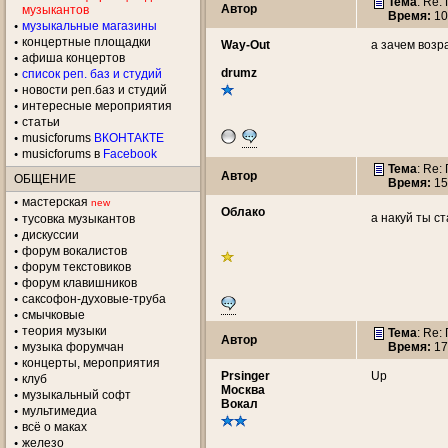
Тема
: Re
Автор
музыкантов
Время:
10
музыкальные магазины
концертные площадки
Way-Out
а зачем возр
aфиша концертов
drumz
список реп. баз и студий
новости реп.баз и студий
интересные мероприятия
статьи
musicforums
ВКОНТАКТЕ
musicforums в
Facebook
Тема
: Re
Автор
ОБЩЕНИЕ
Время:
15
мастерская
new
Облако
а накуй ты с
тусовка музыкантов
дискуссии
форум вокалистов
форум текстовиков
форум клавишников
саксофон-духовые-труба
смычковые
теория музыки
Тема
: Re
Автор
музыка форумчан
Время:
17
концерты, мероприятия
Prsinger
Up
клуб
Москва
музыкальный софт
Вокал
мультимедиа
всё о маках
железо