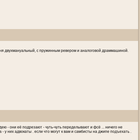
у меня двухмануальный, с пружинным ревером и аналоговой драммашиной.
ею - они её подрезают - чуть-чуть переделывают и фсё ... ничего не
- у них адвокаты . если что могут к вам и самбисты на джипе подъехать .