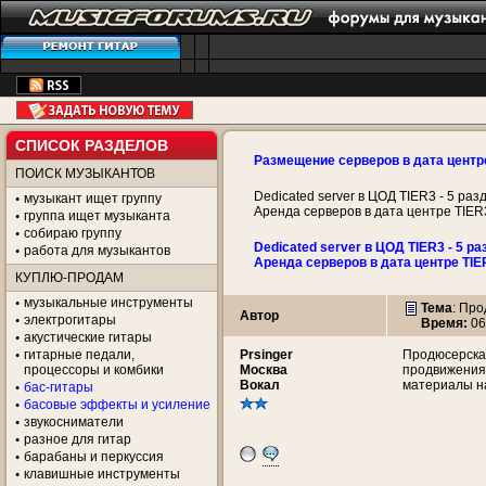
СПИСОК РАЗДЕЛОВ
Размещение серверов в дата центр
ПОИСК МУЗЫКАНТОВ
Dedicated server в ЦОД TIER3 - 5 раз
музыкант ищет группу
Аренда серверов в дата центре TIER
группа ищет музыканта
собираю группу
Dedicated server в ЦОД TIER3 - 5 ра
работа для музыкантов
Аренда серверов в дата центре TIE
КУПЛЮ-ПРОДАМ
музыкальные инструменты
Тема
:
Про
Автор
электрогитары
Время:
06
акустические гитары
гитарные педали,
Prsinger
Продюсерская
процессоры и комбики
Москва
продвижения 
Вокал
материалы на
бас-гитары
басовые эффекты и усиление
звукосниматели
разное для гитар
барабаны и перкуссия
клавишные инструменты