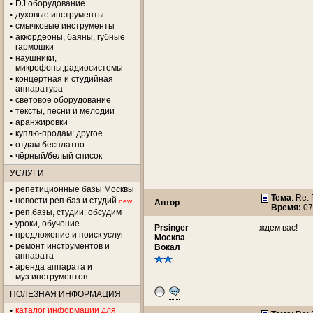
DJ оборудование
духовые инструменты
смычковые инструменты
аккордеоны, баяны, губные
гармошки
наушники,
микрофоны,радиосистемы
концертная и студийная
аппаратура
световое оборудование
тексты, песни и мелодии
аранжировки
куплю-продам: другое
отдам бесплатно
чёрный/белый список
УСЛУГИ
репетиционные базы Москвы
Тема
: Re
новости реп.баз и студий
new
Автор
Время:
07
реп.базы, студии: обсудим
уроки, обучение
Prsinger
ждем вас!
предложение и поиск услуг
Москва
ремонт инструментов и
Вокал
аппарата
аренда аппарата и
муз.инструментов
ПОЛЕЗНАЯ ИНФОРМАЦИЯ
каталог информации для