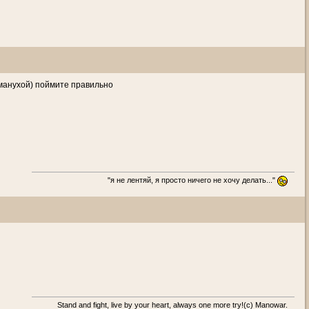
аманухой) поймите правильно
"я не лентяй, я просто ничего не хочу делать..."
Stand and fight, live by your heart, always one more try!(c) Manowar.