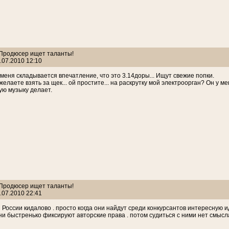
: Продюсер ищет таланты!
.07.2010 12:10
 меня складывается впечатление, что это 3.14доры... Ищут свежие попки.
 желаете взять за щек... ой простите... на раскрутку мой электроорган? Он 
ю музыку делает.
: Продюсер ищет таланты!
.07.2010 22:41
 России кидалово . просто когда они найдут среди конкурсантов интересную ид
ни быстренько фиксируют авторские права . потом судиться с ними нет смысла 