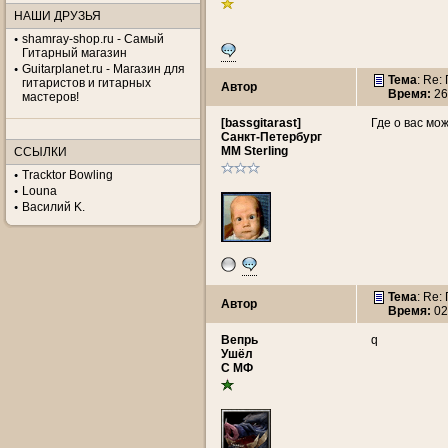
НАШИ ДРУЗЬЯ
shamray-shop.ru - Самый
Гитарный магазин
Guitarplanet.ru - Магазин для
Тема
: Re
гитаристов и гитарных
Автор
Время:
26
мастеров!
[bassgitarast]
Где о вас мо
Санкт-Петербург
MM Sterling
ССЫЛКИ
Tracktor Bowling
Louna
Василий K.
Тема
: Re
Автор
Время:
02
Вепрь
q
Ушёл
С МФ