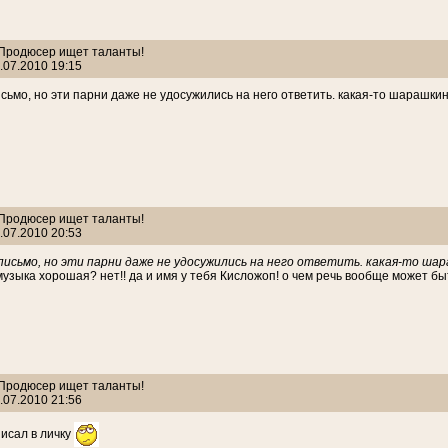
: Продюсер ищет таланты!
.07.2010 19:15
сьмо, но эти парни даже не удосужились на него ответить. какая-то шарашки
: Продюсер ищет таланты!
.07.2010 20:53
исьмо, но эти парни даже не удосужились на него ответить. какая-то шар
 музыка хорошая? нет!! да и имя у тебя Кисложоп! о чем речь вообще может бы
: Продюсер ищет таланты!
.07.2010 21:56
писал в личку