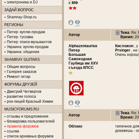
электроника и DJ
с МФ
ЗАДАЙ ВОПРОС
Shamray-Shop.ru
РЕГИОНЫ
Питер: куплю-продам
Тема
: Re
Автор
Питер: тусовка
Время:
20
Питер: поиск музыкантов
Alphazentaurius
Кисложоп
, у
Украина: куплю-продам
Питер
Prsinger
, не
Украина: общение
Большая
Очень хорошу
Самоходная
SHAMRAY GUITARS
Гаубица им XXV
Общие вопросы
съезда КПСС
Галерея заказов
Ремонт гитар
ФОРУМЫ ДРУЗЕЙ
Дмитрий Четвергов
развитие голоса
рок-лицей Красный Химик
MUSICFORUMS.RU
Тема
: Re
Автор
отзывы и предложения
Время:
20
блокировка пользователей
правила форумов
Облако
типичное для
докажешь - о
ссылки
список архивных форумов