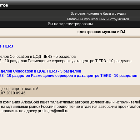
Все репетиционные базы и студии
Магазины музыкальных инструментов
Вы не зарегистрированы
электронная музыка и DJ
е TIER3
делов Collocation в ЦОД TIER3 - 5 разделов
3 - 10 разделов Размещение серверов в дата центре TIER3 - 10 разделов
зделов Collocation в ЦОД TIER3 - 5 разделов
R3 - 10 разделов Размещение серверов в дата центре TIER3 - 10 разделов
дюсер ищет таланты!
.07.2010 09:46
 компания AristaGold ищет талантливых авторов ,коллективы и исполнителей
на музыкльный рынок России!предпочтение отдаётся авторским проектам! от 
правлять по адресу pr-singer@mail.ru.