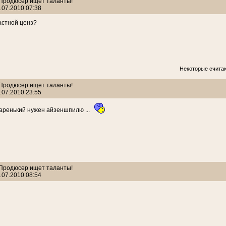
: Продюсер ищет таланты!
.07.2010 07:38
астной ценз?
Некоторые считаю
: Продюсер ищет таланты!
.07.2010 23:55
таренький нужен айзеншпилю ...
: Продюсер ищет таланты!
.07.2010 08:54