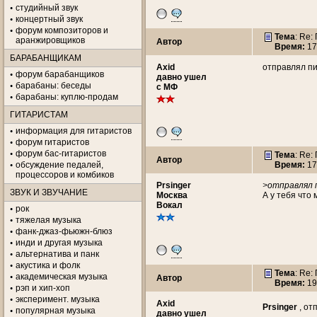
студийный звук
концертный звук
форум композиторов и
Тема
: Re
аранжировщиков
Автор
Время:
17
БАРАБАНЩИКАМ
Axid
отправлял пи
форум барабанщиков
давно ушел
барабаны: беседы
с МФ
барабаны: куплю-продам
ГИТАРИСТАМ
информация для гитаристов
форум гитаристов
форум бас-гитаристов
Тема
: Re
Автор
обсуждение педалей,
Время:
17
процессоров и комбиков
Prsinger
>отправлял п
ЗВУК И ЗВУЧАНИЕ
Москва
А у тебя что
Вокал
рок
тяжелая музыка
фанк-джаз-фьюжн-блюз
инди и другая музыка
альтернатива и панк
акустика и фолк
Тема
: Re
академическая музыка
Автор
Время:
19
рэп и хип-хоп
эксперимент. музыка
Axid
Prsinger
, от
популярная музыка
давно ушел