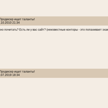
: Продюсер ищет таланты!
.10.2010 21:34
жно почитать? Есть ли у вас сайт? (неизвестные конторы - это попахивает зх
: Продюсер ищет таланты!
.07.2019 18:34