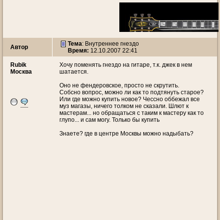
Тема
:
Внутреннее гнездо
Автор
Время:
12.10.2007 22:41
Rubik
Хочу поменять гнездо на гитаре, т.к. джек в нем
Москва
шатается.
Оно не фендеровское, просто не скрутить.
Собсно вопрос, можно ли как то подтянуть старое?
Или где можно купить новое? Чессно оббежал все
муз магазы, ничего толком не сказали. Шлют к
мастерам... но обращаться с таким к мастеру как то
глупо... и сам могу. Только бы купить
Знаете? где в центре Москвы можно надыбать?