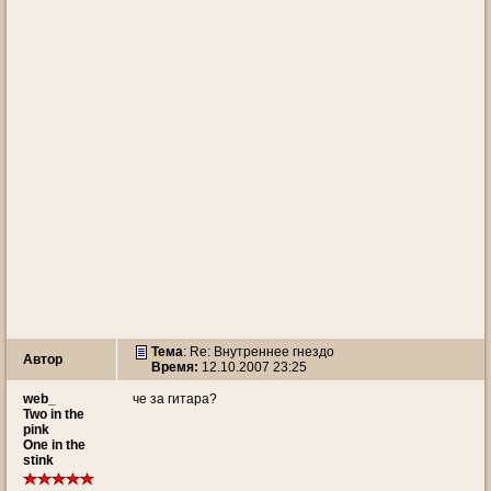
Тема
: Re: Внутреннее гнездо
Автор
Время:
12.10.2007 23:25
web_
че за гитара?
Two in the
pink
One in the
stink