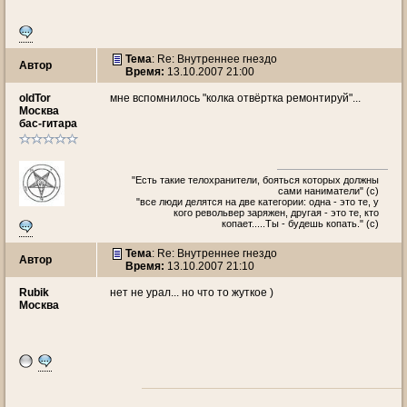
Тема
: Re: Внутреннее гнездо
Автор
Время:
13.10.2007 21:00
oldTor
мне вспомнилось "колка отвёртка ремонтируй"...
Москва
бас-гитара
"Есть такие телохранители, бояться которых должны
сами наниматели" (с)
"все люди делятся на две категории: одна - это те, у
кого револьвер заряжен, другая - это те, кто
копает.....Ты - будешь копать." (с)
Тема
: Re: Внутреннее гнездо
Автор
Время:
13.10.2007 21:10
Rubik
нет не урал... но что то жуткое )
Москва