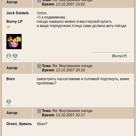
Тема
: Re: Внутреннее гнездо
Автор
Время:
13.10.2007 15:02
Jack Daniels
Unico,
+1 к поджимнику
Burny LP
гнездо наверно можно в мастерской купить
а ваще порядочная птица сама должна вить гнёзда
[BurnyLP]
Тема
: Re: Внутреннее гнездо
Автор
Время:
13.10.2007 20:16
Bors
законтрить пассатижами и головкой подтянуть, какие
проблемы?
Тема
: Re: Внутреннее гнездо
Автор
Время:
13.10.2007 20:17
Green_Крякль
Урал?