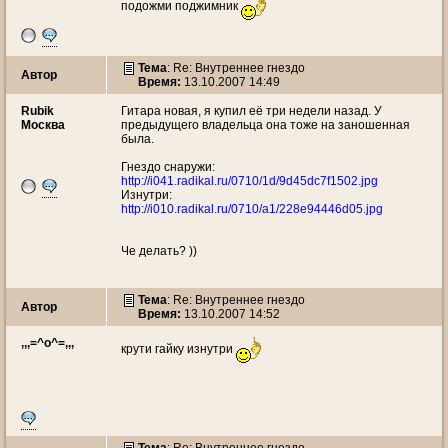
подожми поджимник
Тема
: Re: Внутреннее гнездо
Автор
Время:
13.10.2007 14:49
Rubik
Гитара новая, я купил её три недели назад. У
Москва
предыдущего владельца она тоже на заношенная
была.
Гнездо снаружи:
http://i041.radikal.ru/0710/1d/9d45dc7f1502.jpg
Изнутри:
http://i010.radikal.ru/0710/a1/228e94446d05.jpg
Че делать? ))
Тема
: Re: Внутреннее гнездо
Автор
Время:
13.10.2007 14:52
,,,=^о^=,,,
крути гайку изнутри