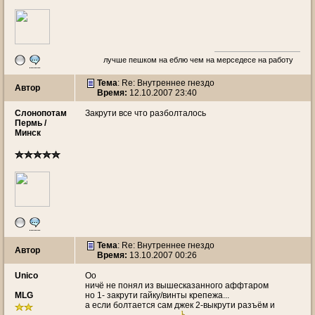
лучше пешком на еблю чем на мерседесе на работу
Тема
: Re: Внутреннее гнездо
Автор
Время:
12.10.2007 23:40
Слонопотам
Закрути все что разболталось
Пермь /
Минск
Тема
: Re: Внутреннее гнездо
Автор
Время:
13.10.2007 00:26
Unico
Оо
ничё не понял из вышесказанного аффтаром
MLG
но 1- закрути гайку/винты крепежа...
а если болтается сам джек 2-выкрути разъём и