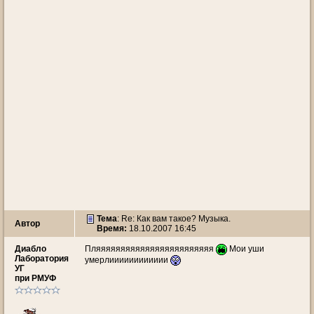
Тема
: Re: Как вам такое? Музыка.
Автор
Время:
18.10.2007 16:45
Диабло
Пляяяяяяяяяяяяяяяяяяяяяяяя
Мои уши
Лаборатория
умерлииииииииииии
УГ
при РМУФ