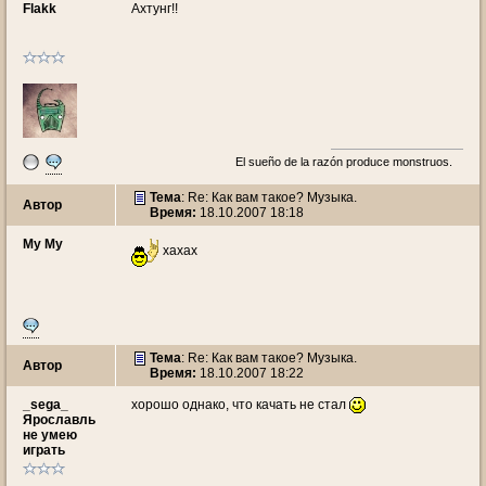
Flakk
Ахтунг!!
El sueño de la razón produce monstruos.
Тема
: Re: Как вам такое? Музыка.
Автор
Время:
18.10.2007 18:18
My My
хахах
Тема
: Re: Как вам такое? Музыка.
Автор
Время:
18.10.2007 18:22
_sega_
хорошо однако, что качать не стал
Ярославль
не умею
играть