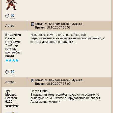
Тема
: Re: Как вам такое? Музыка.
Автор
Время:
18.10.2007 16:53
Владимир
Извиняюсь звук не ахти, но сейчас всё
Санкт-
переписывается на качественном оборудовании, а
Петербург
это так, домашние наработки...
7 и 6 стр
гитара,
контрабас,
вокал
Тема
: Re: Как вам такое? Музыка.
Автор
Время:
18.10.2007 17:00
Тук
Посто Пипец.
Москва
В названии темы ошибка - музыки по ссылке не
Gretsch
обнаружено. И никакое оборудование не спасет.
6120
Аааа моиии ухиииии