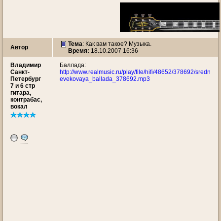
Тема
:
Как вам такое? Музыка.
Автор
Время:
18.10.2007 16:36
Владимир
Баллада:
Санкт-
http://www.realmusic.ru/play/file/hifi/48652/378692/sredn
Петербург
evekovaya_ballada_378692.mp3
7 и 6 стр
гитара,
контрабас,
вокал