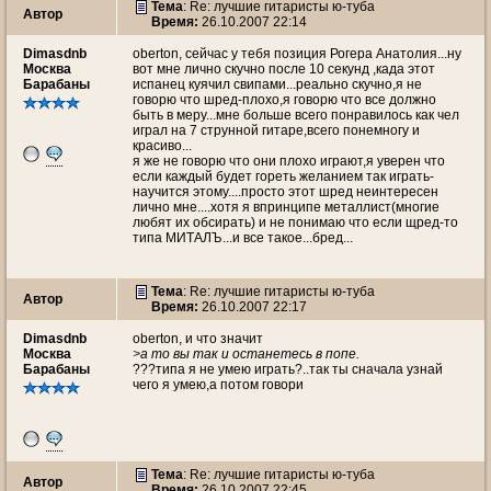
Тема
: Re: лучшие гитаристы ю-туба
Автор
Время:
26.10.2007 22:14
Dimasdnb
oberton, сейчас у тебя позиция Рогера Анатолия...ну
Москва
вот мне лично скучно после 10 секунд ,када этот
Барабаны
испанец куячил свипами...реально скучно,я не
говорю что шред-плохо,я говорю что все должно
быть в меру...мне больше всего понравилось как чел
играл на 7 струнной гитаре,всего понемногу и
красиво...
я же не говорю что они плохо играют,я уверен что
если каждый будет гореть желанием так играть-
научится этому....просто этот шред неинтересен
лично мне....хотя я впринципе металлист(многие
любят их обсирать) и не понимаю что если щред-то
типа МИТАЛЪ...и все такое...бред...
Тема
: Re: лучшие гитаристы ю-туба
Автор
Время:
26.10.2007 22:17
Dimasdnb
oberton, и что значит
Москва
>а то вы так и останетесь в попе.
Барабаны
???типа я не умею играть?..так ты сначала узнай
чего я умею,а потом говори
Тема
: Re: лучшие гитаристы ю-туба
Автор
Время:
26.10.2007 22:45