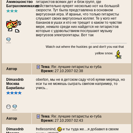
Амикошонство
гитаристов всяких дет и блэк групп, где
Батрахомиомахия
действительно куярят несколько нот на большой
скорости. Тут была представлена в основном
виртуозная игра. И вранье, что только гитаристы
слушают своих виртуозных коллег. Те у кого нет
бананов в ушах и кто не трещит о каком то чувстве
мере, немало среди них найдется не гитаристов
которые с удовольствием послушают музыку
виртуозов электрогитары. Вот так
Watch out where the huskies go and don't you eat that
yellow snow.
Тема
: Re: лучшие гитаристы ю-туба
Автор
Время:
27.10.2007 02:38
Dimasdnb
oberton, мы не в детском саду чтоб куями меряца, но
Москва
еси ты не можешь сыграть свипом например, то
Барабаны
учись...
Тема
: Re: лучшие гитаристы ю-туба
Автор
Время:
27.10.2007 02:43
Dimasdnb
fretlessmind,
и ты туда же....я добавил в своем