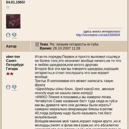
04.01.1965!
здесь много интересногo
http://vkontakte.ru/club1566934
Тема
: Re: лучшие гитаристы ю-туба
Автор
Время:
26.10.2007 11:26
ober-ton
Итак по порядку.Первое,я просто выложил ссылку,и
Санкт-
не более того,это незначит вообще ничего,ни то что
Петербург
я люблю шредеров,или когото другово.
Гитара
Второе Все эти как вы говорите шредеры,хорошие
гитаристы,и стоит послушать что они играют
вообще.
Третье Я непонимаю кто может написать такую
фразу
>Шреддеры одни блин...бред какой-то...многие
походу еще не нашли свою ноту)))
>ИМХО Точнее я понимаю,и вы наверно тожа.
Четвёртое Само название бест туда сюда ю-туб,и
как вы думаете чего они должны были играть?
наверно нереально впирающие блюзы в ритме
40,тогда рубрику надо было называть тхе бест
колыбельная.
Вобщем мнение моё такое,играют парни круто ,но и
молодцы,пилят и флак им в руки,но это абсалютно