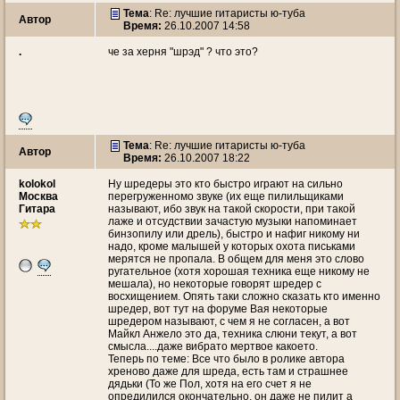
Тема
: Re: лучшие гитаристы ю-туба
Автор
Время:
26.10.2007 14:58
.
че за херня "шрэд" ? что это?
Тема
: Re: лучшие гитаристы ю-туба
Автор
Время:
26.10.2007 18:22
kolokol
Ну шредеры это кто быстро играют на сильно
Москва
перегруженномо звуке (их еще пилильщиками
Гитара
называют, ибо звук на такой скорости, при такой
лаже и отсудствии зачастую музыки напоминает
бинзопилу или дрель), быстро и нафиг никому ни
надо, кроме малышей у которых охота письками
мерятся не пропала. В общем для меня это слово
ругательное (хотя хорошая техника еще никому не
мешала), но некоторые говорят шредер с
восхищением. Опять таки сложно сказать кто именно
шредер, вот тут на форуме Вая некоторые
шредером называют, с чем я не согласен, а вот
Майкл Анжело это да, техника слюни текут, а вот
смысла....даже вибрато мертвое какоето.
Теперь по теме: Все что было в ролике автора
хреново даже для шреда, есть там и страшнее
дядьки (То же Пол, хотя на его счет я не
опредилился окончательно, он даже не пилит а