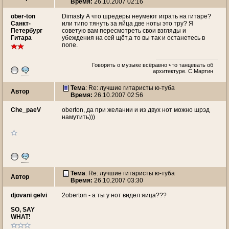
Время:
26.10.2007 02:16
ober-ton
Dimasty А что шредеры неумеют играть на гитаре?
Санкт-
или типо тянуть за яйца две ноты это тру? Я
Петербург
советую вам пересмотреть свои взгляды и
Гитара
убеждения на сей щёт,а то вы так и останетесь в
попе.
Говорить о музыке всёравно что танцевать об
архитектуре. С.Мартин
Тема
: Re: лучшие гитаристы ю-туба
Автор
Время:
26.10.2007 02:56
Che_paeV
oberton, да при желании и из двух нот можно шрэд
намутить)))
Тема
: Re: лучшие гитаристы ю-туба
Автор
Время:
26.10.2007 03:30
djovani gelvi
2oberton - а ты у нот видел яица???
SO, SAY
WHAT!