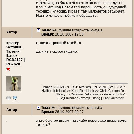
стрекочет, но большей частью он меня не радует в
плане музыки) Потом там парень есть, он двуручной
техникой классику играет, там малолетов отдыхает.
Ищите лучше в тюбике и обращете.
Тема
: Re: лучшие гитаристы ю-туба
Автор
Время:
26.10.2007 19:38
Крюгер
Список странный какой то.
Эстония,
Таллин
Да и не в скорости дело.
Ibanez
RGD2127 |
RG2620
Ibanez RGD2127z (BKP MM set) | RG2620 QMSP (BKP
Nailbomb bridge) >> Korg Pitchblack >> Chris Custom Dr.
Silvery >> Yerasov Detonator >> Yerasov Bull-V
212(Eminence Swamp Thang | The Governor)
Тема
: Re: лучшие гитаристы ю-туба
Автор
Время:
26.10.2007 20:27
.
а кто быстро играют на слабо перегруженномо звуке
тот кто?