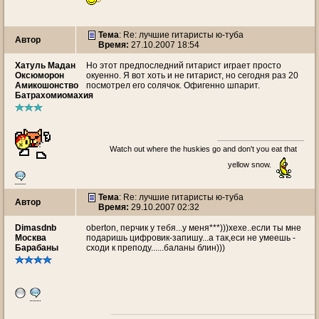
Тема
: Re: лучшие гитаристы ю-туба
Автор
Время:
27.10.2007 18:54
Хатуль Мадан
Но этот предпоследний гитарист играет просто
Оксюморон
окуенно. Я вот хоть и не гитарист, но сегодня раз 20
Амикошонство
посмотрел его солячок. Офигенно шпарит.
Батрахомиомахия
Watch out where the huskies go and don't you eat that
yellow snow.
Тема
: Re: лучшие гитаристы ю-туба
Автор
Время:
29.10.2007 02:32
Dimasdnb
oberton, перчик у тебя...у меня***)))хехе..если ты мне
Москва
подаришь цифровик-запишу...а так,еси не умеешь -
Барабаны
сходи к преподу......баланы блин)))