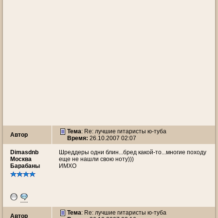
Тема
: Re: лучшие гитаристы ю-туба
Автор
Время:
26.10.2007 02:07
Dimasdnb
Шреддеры одни блин...бред какой-то...многие походу
Москва
еще не нашли свою ноту)))
Барабаны
ИМХО
Тема
: Re: лучшие гитаристы ю-туба
Автор