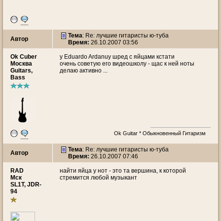
Тема
: Re: лучшие гитаристы ю-туба
Автор
Время:
26.10.2007 03:56
Ok Cuber
у Eduardo Ardanuy шред с яйцами кстати
Москва
очень советую его видеошколу - щас к ней ноты
Guitars,
делаю активно ...
Bass
Ok Guitar * Обыкновенный Гитаризм
Тема
: Re: лучшие гитаристы ю-туба
Автор
Время:
26.10.2007 07:46
RAD
найти яйца у нот - это та вершина, к которой
Мск
стремится любой музыкант
SL1T, JDR-
94