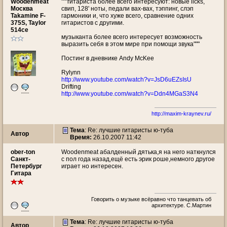
Woodenmeat
"""гитариста более всего интересуют: новые licks,
Москва
свип, 128' ноты, педали вах-вах, тэппинг, слэп
Takamine F-
гармоники и, что хуже всего, сравнение одних
375S, Taylor
гитаристов с другими.
514ce
музыканта более всего интересует возможность
выразить себя в этом мире при помощи звука"""
Постинг в дневнике Andy McKee
Rylynn
http://www.youtube.com/watch?v=JsD6uEZsIsU
Drifting
http://www.youtube.com/watch?v=Ddn4MGaS3N4
http://maxim-kraynev.ru/
Тема
: Re: лучшие гитаристы ю-туба
Автор
Время:
26.10.2007 11:42
ober-ton
Woodenmeat абалденный дятька,я на него наткнулся
Санкт-
с пол года назад,ещё есть эрик роше,немного другое
Петербург
играет но интересен.
Гитара
Говорить о музыке всёравно что танцевать об
архитектуре. С.Мартин
Тема
: Re: лучшие гитаристы ю-туба
Автор