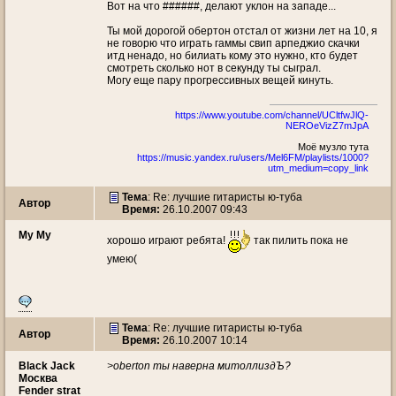
Вот на что ######, делают уклон на западе...
Ты мой дорогой обертон отстал от жизни лет на 10, я
не говорю что играть гаммы свип арпеджио скачки
итд ненадо, но билиать кому это нужно, кто будет
смотреть сколько нот в секунду ты сыграл.
Могу еще пару прогрессивных вещей кинуть.
https://www.youtube.com/channel/UCltfwJlQ-
NEROeVizZ7mJpA
Моё музло тута
https://music.yandex.ru/users/Mel6FM/playlists/1000?
utm_medium=copy_link
Тема
: Re: лучшие гитаристы ю-туба
Автор
Время:
26.10.2007 09:43
My My
хорошо играют ребята!
так пилить пока не
умею(
Тема
: Re: лучшие гитаристы ю-туба
Автор
Время:
26.10.2007 10:14
Black Jack
>oberton ты наверна митоллиздЪ?
Москва
Fender strat