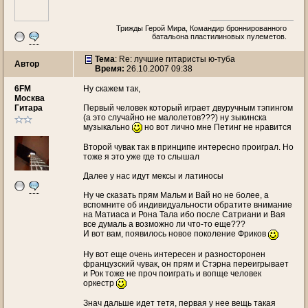
Трижды Герой Мира, Командир броннированного
батальона пластилиновых пулеметов.
Тема
: Re: лучшие гитаристы ю-туба
Автор
Время:
26.10.2007 09:38
6FM
Ну скажем так,
Москва
Гитара
Первый человек который играет двуручным тэпингом
(а это случайно не малолетов???) ну зыкинска
музыкально
но вот лично мне Петинг не нравится
Второй чувак так в принципе интересно проиграл. Но
тоже я это уже где то слышал
Далее у нас идут мексы и латиносы
Ну че сказать прям Мальм и Вай но не более, а
вспомните об индивидуальности обратите внимание
на Матиаса и Рона Тала ибо после Сатриани и Вая
все думаль а возможно ли что-то еще???
И вот вам, появилось новое поколение Фриков
Ну вот еще очень интересен и разносторонен
французский чувак, он прям и Стэрна переигрывает
и Рок тоже не проч поиграть и вопще человек
оркестр
Знач дальше идет тетя, первая у нее вещь такая