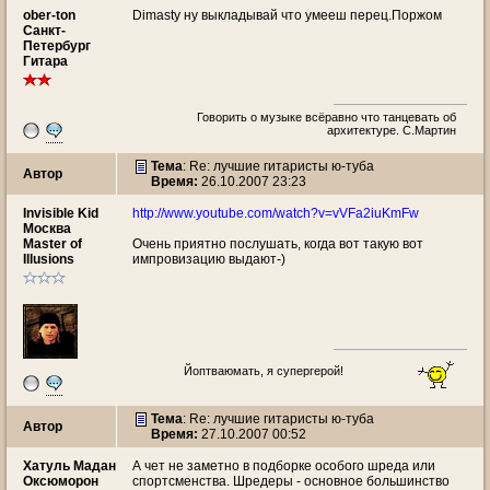
ober-ton
Dimasty ну выкладывай что умееш перец.Поржом
Санкт-
Петербург
Гитара
Говорить о музыке всёравно что танцевать об
архитектуре. С.Мартин
Тема
: Re: лучшие гитаристы ю-туба
Автор
Время:
26.10.2007 23:23
Invisible Kid
http://www.youtube.com/watch?v=vVFa2iuKmFw
Москва
Master of
Очень приятно послушать, когда вот такую вот
Illusions
импровизацию выдают-)
Йоптваюмать, я супергерой!
Тема
: Re: лучшие гитаристы ю-туба
Автор
Время:
27.10.2007 00:52
Хатуль Мадан
А чет не заметно в подборке особого шреда или
Оксюморон
спортсменства. Шредеры - основное большинство