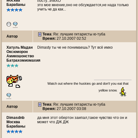
Москва
посту...ИМХО
Барабаны
это мое мнение,оно не обсуждается,не нада только
учить че да как...
Тема
: Re: лучшие гитаристы ю-туба
Автор
Время:
27.10.2007 02:52
Хатуль Мадан
Dimasty ты че не понимаешь? Тут всё имхо
Оксюморон
Амикошонство
Батрахомиомахия
Watch out where the huskies go and don't you eat that
yellow snow.
Тема
: Re: лучшие гитаристы ю-туба
Автор
Время:
27.10.2007 03:08
Dimasdnb
да мня этот обертон заипал,такое чувство что он и
Москва
может что ДЖ ДЖ
Барабаны