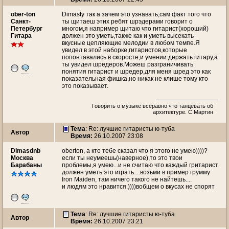
ober-ton
Dimasty так а зачем это узнавать,сам факт того что
Санкт-
ты щитаеш этих ребят шрэдерами говорит о
Петербург
многом,я например щитаю что гитарист(хороший)
Гитара
должен это уметь,также как и уметь высекать
вкусные цепляющие мелодии в любом темпе.Я
увидел в этой наборке,гитаристов,которые
попонтавались в скоросте,и умении держать гитару,а
ты увидел шредеров.Можеш разграничивать
понятия гитарист и шредер,для меня шред это как
показательная фишка,но никак не клише тому кто
это показывает.
Говорить о музыке всёравно что танцевать об
архитектуре. С.Мартин
Тема
: Re: лучшие гитаристы ю-туба
Автор
Время:
26.10.2007 23:08
Dimasdnb
oberton, а кто тебе сказал что я этого не умею))))?
Москва
если ты неумеешь(наверное),то это твои
Барабаны
проблемы,я умею...и не считаю что каждый гритарист
должен уметь это играть....возьми в пример грумму
Iron Maiden, там ничего такого не найтешь....
и людям это нравится.))))вобщем о вкусах не спорят
Тема
: Re: лучшие гитаристы ю-туба
Автор
Время:
26.10.2007 23:21