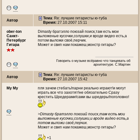
Тема
: Re: лучшие гитаристы ю-туба
Автор
Время:
27.10.2007 15:11
ober-ton
Dimasty братэлло поюзай поиск,там есть мои
Санкт-
выложеные кусочки,солушки,и вроде видео есть,а
Петербург
потом выложи своё,перчик.
Гитара
Может и свип нам покажеш,монстр гитары?
Говорить о музыке всёравно что танцевать об
архитектуре. С.Мартин
Тема
: Re: лучшие гитаристы ю-туба
Автор
Время:
27.10.2007 15:42
My My
пля зачем стебать!парни реально играют!и могут
играть все что захотят!не обязательно Сразу
крестить Шредерами!сами вы шредеры!поголовно!
>Dimasty братэлло поюзай поиск,там есть мои
выложеные кусочки,солушки,и вроде видео есть,а
потом выложи своё,перчик.
Может и свип нам покажеш,монстр гитары?
+1