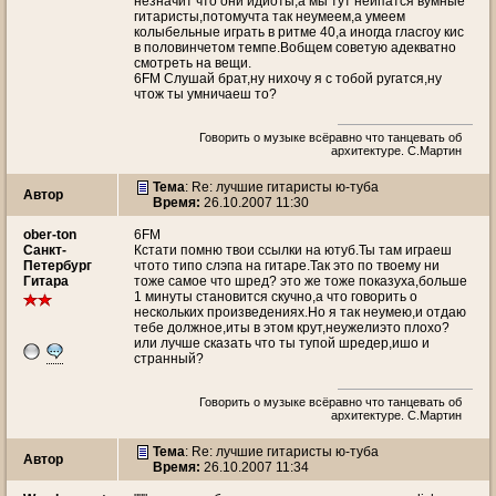
незначит что они идиоты,а мы тут неипатся вумные
гитаристы,потомучта так неумеем,а умеем
колыбельные играть в ритме 40,а иногда гласгоу кис
в половинчетом темпе.Вобщем советую адекватно
смотреть на вещи.
6FM Слушай брат,ну нихочу я с тобой ругатся,ну
чтож ты умничаеш то?
Говорить о музыке всёравно что танцевать об
архитектуре. С.Мартин
Тема
: Re: лучшие гитаристы ю-туба
Автор
Время:
26.10.2007 11:30
ober-ton
6FM
Санкт-
Кстати помню твои ссылки на ютуб.Ты там играеш
Петербург
чтото типо слэпа на гитаре.Так это по твоему ни
Гитара
тоже самое что шред? это же тоже показуха,больше
1 минуты становится скучно,а что говорить о
нескольких произведениях.Но я так неумею,и отдаю
тебе должное,иты в этом крут,неужелиэто плохо?
или лучше сказать что ты тупой шредер,ишо и
странный?
Говорить о музыке всёравно что танцевать об
архитектуре. С.Мартин
Тема
: Re: лучшие гитаристы ю-туба
Автор
Время:
26.10.2007 11:34