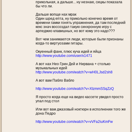
прикольная, а дальше... ну незнаю, сицкы показала
бы что ли.
Дальше вопще нах мрак
Один шред епта, ну прикольно конечно время от
времени гамки гонять упражнения, да там последний
кекс знач воссоздал такую синхронную игру с
арпеджио клавишных, но вот кому это надо???
Вот чем занимаются люди, которые были признаны
когда-то виртуозами гитары.
Окуенный фанк, плюс куча идей и яйца
http://www.youtube.com/user/x1471
А вот нах Нео Грин Дей и Нирвана + столько
музыкальных идей
http://www.youtube.com/watch?v=wH0LJsd2sh8
А вот вам Пабло Вабло
http://www.youtube.com/watch?v=XIzmmSSqZzQ
Я просто когда еще на видео кассете увидел просто
упал под стол
Или вот вам джазовый ноктюрн в исполнении того же
дона Педро
http://www.youtube.com/watch?v=vVFa2iuKmFw