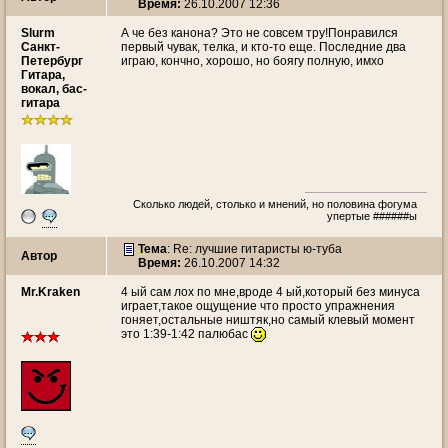
Время:
26.10.2007 12:36
Slurm
А че без канона? Это не совсем тру!Понравился
Санкт-
первый чувак, телка, и кто-то еще. Последние два
Петербург
играю, кончно, хорошо, но боягу полную, имхо
Гитара,
вокал, бас-
гитара
Сколько людей, столько и мнений, но половина фогума
упертые ######ы
Тема
: Re: лучшие гитаристы ю-туба
Автор
Время:
26.10.2007 14:32
Mr.Kraken
4 ый сам лох по мне,вроде 4 ый,который без минуса
играет,такое ощущение что просто упражнения
гоняет,остальные ништяк,но самый клевый момент
это 1:39-1:42 палюбас