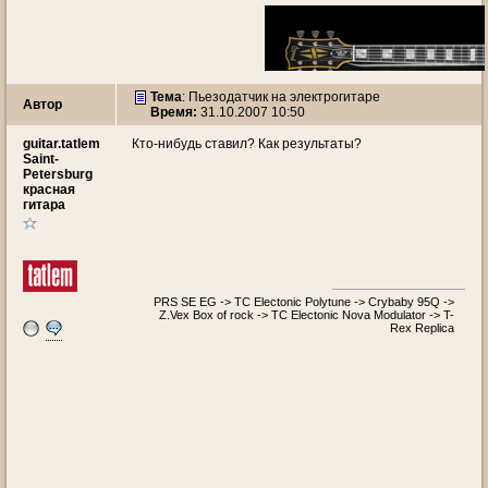
Тема
:
Пьезодатчик на электрогитаре
Автор
Время:
31.10.2007 10:50
guitar.tatlem
Кто-нибудь ставил? Как результаты?
Saint-
Petersburg
красная
гитара
PRS SE EG -> TC Electonic Polytune -> Crybaby 95Q ->
Z.Vex Box of rock -> TC Electonic Nova Modulator -> T-
Rex Replica