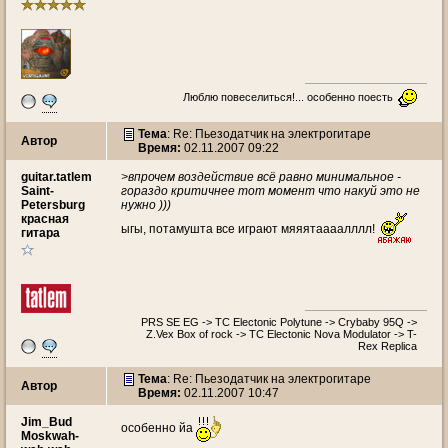
Люблю повеселиться!... особенно поесть
Тема
: Re: Пьезодатчик на электрогитаре
Автор
Время:
02.11.2007 09:22
guitar.tatlem
>впрочем воздействие всё равно минимальное -
Saint-
гораздо критичнее тот момент что накуй это не
Petersburg
нужно )))
красная
ыгы, потамушта все играют мяяятаааалллл!
гитара
PRS SE EG -> TC Electonic Polytune -> Crybaby 95Q ->
Z.Vex Box of rock -> TC Electonic Nova Modulator -> T-
Rex Replica
Тема
: Re: Пьезодатчик на электрогитаре
Автор
Время:
02.11.2007 10:47
Jim_Bud
особенно йа
Moskwah-