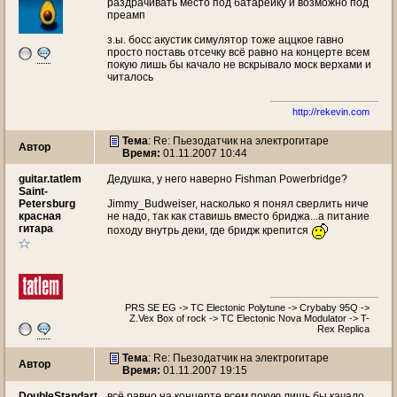
раздрачивать место под батарейку и возможно под
преамп
з.ы. босс акустик симулятор тоже аццкое гавно
просто поставь отсечку всё равно на концерте всем
покую лишь бы качало не вскрывало моск верхами и
читалось
http://rekevin.com
Тема
: Re: Пьезодатчик на электрогитаре
Автор
Время:
01.11.2007 10:44
guitar.tatlem
Дедушка, у него наверно Fishman Powerbridge?
Saint-
Petersburg
Jimmy_Budweiser, насколько я понял сверлить ниче
красная
не надо, так как ставишь вместо бриджа...а питание
гитара
походу внутрь деки, где бридж крепится
PRS SE EG -> TC Electonic Polytune -> Crybaby 95Q ->
Z.Vex Box of rock -> TC Electonic Nova Modulator -> T-
Rex Replica
Тема
: Re: Пьезодатчик на электрогитаре
Автор
Время:
01.11.2007 19:15
DoubleStandart
всё равно на концерте всем покую лишь бы качало