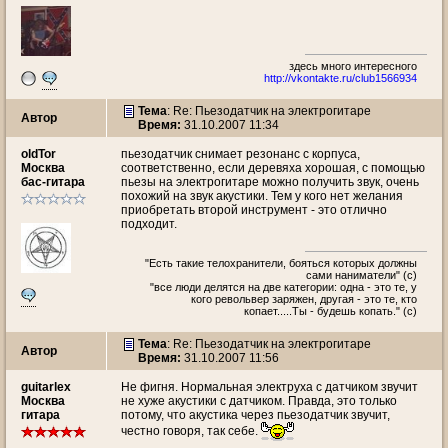
здесь много интересногo
http://vkontakte.ru/club1566934
Тема
: Re: Пьезодатчик на электрогитаре
Автор
Время:
31.10.2007 11:34
oldTor
пьезодатчик снимает резонанс с корпуса,
Москва
соответственно, если деревяха хорошая, с помощью
бас-гитара
пьезы на электрогитаре можно получить звук, очень
похожий на звук акустики. Тем у кого нет желания
приобретать второй инструмент - это отлично
подходит.
"Есть такие телохранители, бояться которых должны
сами наниматели" (с)
"все люди делятся на две категории: одна - это те, у
кого револьвер заряжен, другая - это те, кто
копает.....Ты - будешь копать." (с)
Тема
: Re: Пьезодатчик на электрогитаре
Автор
Время:
31.10.2007 11:56
guitarlex
Не фигня. Нормальная электруха с датчиком звучит
Москва
не хуже акустики с датчиком. Правда, это только
гитара
потому, что акустика через пьезодатчик звучит,
честно говоря, так себе.