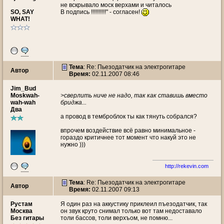
не вскрывало моск верхами и читалось
SO, SAY
В подпись !!!!!!!!!!" - согласен!
WHAT!
Тема
: Re: Пьезодатчик на электрогитаре
Автор
Время:
02.11.2007 08:46
Jim_Bud
Moskwah-
>сверлить ниче не надо, так как ставишь вместо
wah-wah
бриджа...
Два
а провод в темброблок ты как тянуть собрался?
впрочем воздействие всё равно минимальное -
гораздо критичнее тот момент что накуй это не
нужно )))
http://rekevin.com
Тема
: Re: Пьезодатчик на электрогитаре
Автор
Время:
02.11.2007 09:13
Рустам
Я один раз на аккустику приклеил пъезодатчик, так
Москва
он звук круто снимал только вот там недоставало
Без гитары
толи бассов, толи верхъом, не помню...