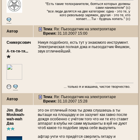
"Есть такие телохранители, бояться которых должны
сами наниматели" (с)
"все люди делятся на две категории: одна - это те, у
кого револьвер заряжен, другая - это те, кто
копает.....Ты - будешь копать." (с)
Тема
: Re: Пьезодатчик на электрогитаре
Автор
Время:
31.10.2007 15:00
Сникерсович
Никуя подобного, есть тут у знакомого инструмент.
Электрическая полная дэка и пьезодатчик Фишмэн,
А-тя-тя-тя...
звук отличнейший.
... только я и машина, чистое творчество.
Тема
: Re: Пьезодатчик на электрогитаре
Автор
Время:
31.10.2007 15:28
Jim_Bud
это он отличный пока ты дома слушаешь а ты
Moskwah-
вытащи на площадку и он зазучит как гавно после
wah-wah
дождя особенно с учётом того что ни те кто ставит
Два
аппарат в клубы ни сами музыканты в куй не дуют
чтоб какое-то подобие звука себе вырулить
афтар учти что придётся сверлить гитару и