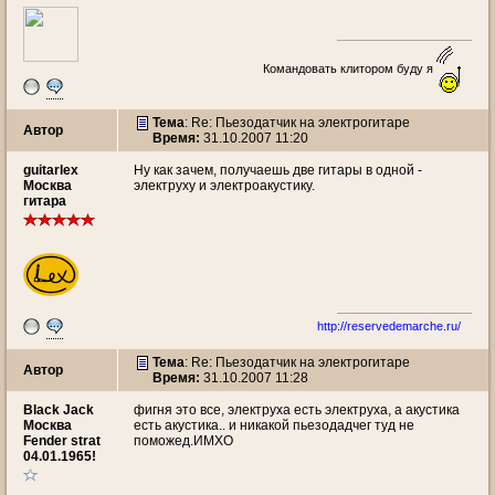
Командовать клитором буду я
Тема
: Re: Пьезодатчик на электрогитаре
Автор
Время:
31.10.2007 11:20
guitarlex
Ну как зачем, получаешь две гитары в одной -
Москва
электруху и электроакустику.
гитара
http://reservedemarche.ru/
Тема
: Re: Пьезодатчик на электрогитаре
Автор
Время:
31.10.2007 11:28
Black Jack
фигня это все, электруха есть электруха, а акустика
Москва
есть акустика.. и никакой пьезодадчег туд не
Fender strat
поможед.ИМХО
04.01.1965!