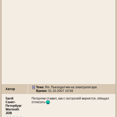
Тема
: Re: Пьезодатчик на электрогитаре
Автор
Время:
31.10.2007 10:58
Sardi
Петруччи ставил, как с гастролей вернется, обещал
Санкт-
отписать
Петербург
Warmoth
JDB