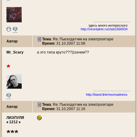
здесь много интересногo
http://vkontakte.ru/club1566934
Тема
: Re: Пьезодатчик на электрогитаре
Автор
Время:
31.10.2007 11:08
Mr_Scary
а это типа круто???))зачем??
http://band.link/neomadness
Тема
: Re: Пьезодатчик на электрогитаре
Автор
Время:
31.10.2007 11:16
ЛИЗПУЛЯ
♠ 1212 ♠