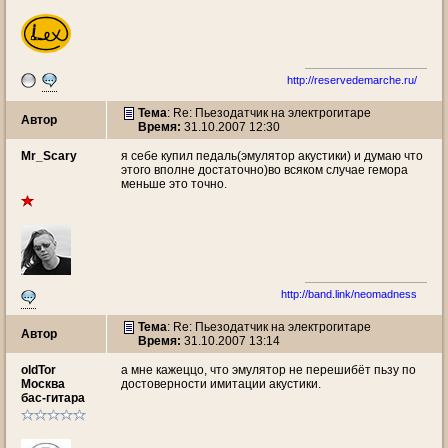
http://reservedemarche.ru/
Тема
: Re: Пьезодатчик на электрогитаре
Автор
Время:
31.10.2007 12:30
Mr_Scary
я себе купил педаль(эмулятор акустики) и думаю что
этого вполне достаточно)во всяком случае гемора
меньше это точно.
http://band.link/neomadness
Тема
: Re: Пьезодатчик на электрогитаре
Автор
Время:
31.10.2007 13:14
oldTor
а мне кажеццо, что эмулятор не перешибёт пьзу по
Москва
достоверности имитации акустики.
бас-гитара