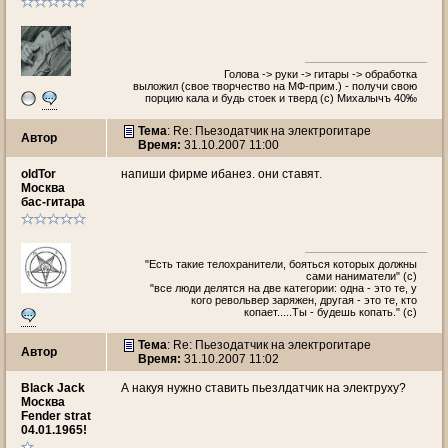
Голова -> руки -> гитары -> обработка
выложил (свое творчество на МФ-прим.) - получи свою
порцию кала и будь стоек и тверд (с) Михалычъ 40‰
Тема
: Re: Пьезодатчик на электрогитаре
Автор
Время:
31.10.2007 11:00
oldTor
напиши фирме ибанез. они ставят.
Москва
бас-гитара
"Есть такие телохранители, бояться которых должны
сами наниматели" (с)
"все люди делятся на две категории: одна - это те, у
кого револьвер заряжен, другая - это те, кто
копает.....Ты - будешь копать." (с)
Тема
: Re: Пьезодатчик на электрогитаре
Автор
Время:
31.10.2007 11:02
Black Jack
А накуя нужно ставить пьезлдатчик на электруху?
Москва
Fender strat
04.01.1965!