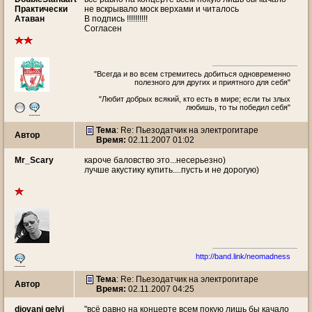
Практически
не вскрывало моск верхами и читалось
Атаван
В подпись !!!!!!!!!!
Согласен
"Всегда и во всем стремитесь добиться одновременно
полезного для других и приятного для себя"
"Любит добрых всякий, кто есть в мире; если ты злых
любишь, то ты победил себя"
Тема
: Re: Пьезодатчик на электрогитаре
Автор
Время:
02.11.2007 01:02
Mr_Scary
кароче баловство это...несерьезно)
лучше акустику купить....пусть и не дорогую)
http://band.link/neomadness
Тема
: Re: Пьезодатчик на электрогитаре
Автор
Время:
02.11.2007 04:25
djovani gelvi
"всё равно на концерте всем покую лишь бы качало