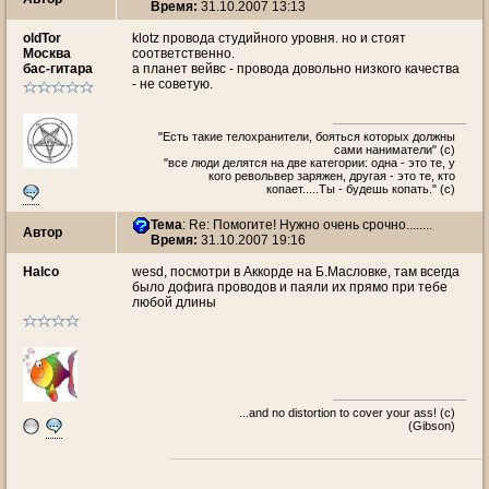
Время:
31.10.2007 13:13
oldTor
klotz провода студийного уровня. но и стоят
Москва
соответственно.
бас-гитара
а планет вейвс - провода довольно низкого качества
- не советую.
"Есть такие телохранители, бояться которых должны
сами наниматели" (с)
"все люди делятся на две категории: одна - это те, у
кого револьвер заряжен, другая - это те, кто
копает.....Ты - будешь копать." (с)
Тема
: Re: Помогите! Нужно очень срочно........
Автор
Время:
31.10.2007 19:16
Halco
wesd, посмотри в Аккорде на Б.Масловке, там всегда
было дофига проводов и паяли их прямо при тебе
любой длины
...and no distortion to cover your ass! (с)
(Gibson)