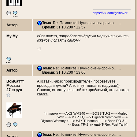
https://vk.com/gainover
Тема
: Re: Помогите! Нужно очень срочно........
Автор
Время:
31.10.2007 12:57
My My
>Возможно, попробовать другую марку или купить
джеков и спаять самому
+1
Тема
: Re: Помогите! Нужно очень срочно........
Автор
Время:
31.10.2007 13:06
Вомбаттт
А кстати, каких производителей посоветуете
Москва
провода и джеки? А то я тут попаять надумал))
27 струн
Сопсна, столкнулся с той же проблемой, что и автор
сабжа.
4 гитарки ---> AKG WMS40 ---> BOSS TU-2 ---> Morley
Wah ---> MXR EQ ---> Digitech Synth Wah --->
Digitech Wammy 4 ---> H&K Tubeman II ---> Boss DD-3 --
-> Boss TR-2. (и ещё T-Rex Fuel Tank)
Тема
: Re: Помогите! Нужно очень срочно........
Автор