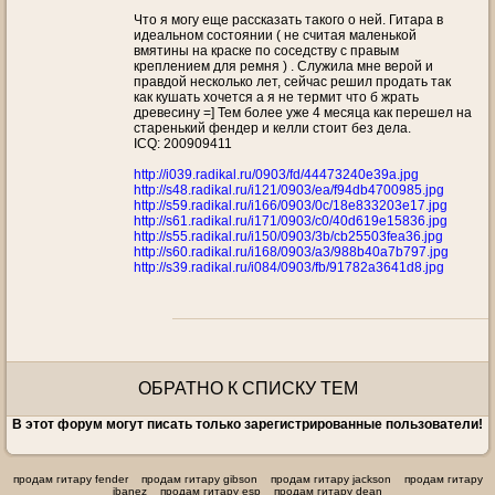
Что я могу еще рассказать такого о ней. Гитара в
идеальном состоянии ( не считая маленькой
вмятины на краске по соседству с правым
креплением для ремня ) . Служила мне верой и
правдой несколько лет, сейчас решил продать так
как кушать хочется а я не термит что б жрать
древесину =] Тем более уже 4 месяца как перешел на
старенький фендер и келли стоит без дела.
ICQ: 200909411
http://i039.radikal.ru/0903/fd/44473240e39a.jpg
http://s48.radikal.ru/i121/0903/ea/f94db4700985.jpg
http://s59.radikal.ru/i166/0903/0c/18e833203e17.jpg
http://s61.radikal.ru/i171/0903/c0/40d619e15836.jpg
http://s55.radikal.ru/i150/0903/3b/cb25503fea36.jpg
http://s60.radikal.ru/i168/0903/a3/988b40a7b797.jpg
http://s39.radikal.ru/i084/0903/fb/91782a3641d8.jpg
ОБРАТНО К СПИСКУ ТЕМ
В этот форум могут писать только зарегистрированные пользователи!
продам гитару fender
продам гитару gibson
продам гитару jackson
продам гитару
ibanez
продам гитару esp
продам гитару dean