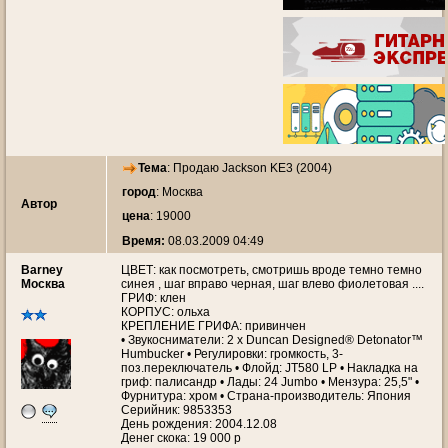
Тема
:
Продаю Jackson KE3 (2004)
город
: Москва
Автор
цена
: 19000
Время:
08.03.2009 04:49
Barney
ЦВЕТ: как посмотреть, смотришь вроде темно темно
Москва
синея , шаг вправо черная, шаг влево фиолетовая ....
ГРИФ: клен
КОРПУС: ольха
КРЕПЛЕНИЕ ГРИФА: привинчен
• Звукосниматели: 2 х Duncan Designed® Detonator™
Humbucker • Регулировки: громкость, 3-
поз.переключатель • Флойд: JT580 LP • Накладка на
гриф: палисандр • Лады: 24 Jumbo • Мензура: 25,5" •
Фурнитура: хром • Страна-производитель: Япония
Серийник: 9853353
День рождения: 2004.12.08
Денег скока: 19 000 р