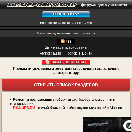
Все репетиционные базы и студии
Магазины музыкальных инструментов
Вы не зарегистрированы
Регистрация
|
Поиск
|
Войти
Продам гитару, продам электрогитару / куплю гитару, куплю
электрогитару
ОТКРЫТЬ СПИСОК РАЗДЕЛОВ
•
Ремонт и реставрация любых гитар.
Подбор электроники и
комплектации
•
PICKUPS.RU
- самый большой выбор звукоснимателей в Москве