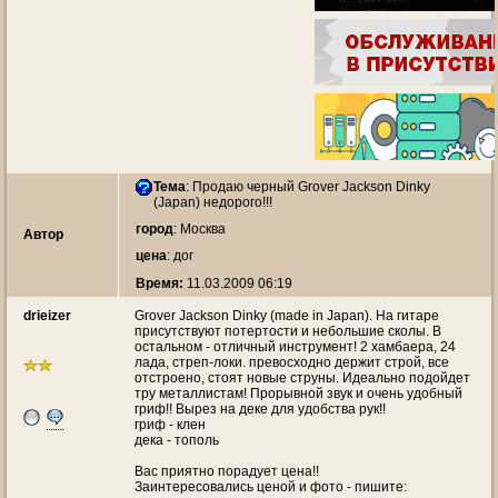
Тема
:
Продаю черный Grover Jackson Dinky
(Japan) недорого!!!
город
: Москва
Автор
цена
: дог
Время:
11.03.2009 06:19
drieizer
Grover Jackson Dinky (made in Japan). На гитаре
присутствуют потертости и небольшие сколы. В
остальном - отличный инструмент! 2 хамбаера, 24
лада, стреп-локи. превосходно держит строй, все
отстроено, стоят новые струны. Идеально подойдет
тру металлистам! Прорывной звук и очень удобный
гриф!! Вырез на деке для удобства рук!!
гриф - клен
дека - тополь
Вас приятно порадует цена!!
Заинтересовались ценой и фото - пишите: