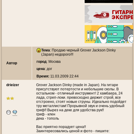
Тема
:
Продаю черный Grover Jackson Dinky
(Japan) недорого!!!
город
: Москва
Автор
цена
: дог
Время:
11.03.2009 22:44
drieizer
Grover Jackson Dinky (made in Japan). На гитаре
присутствуют потертости и небольшие сколы. В
остальном - отличный инструмент! 2 хамбаера, 24
лада, стреп-локи. превосходно держит строй, все
отстроено, стоят новые струны. Идеально подойдет
тру металлистам! Прорывной звук и очень удобный
гриф!! Вырез на деке для удобства рук!!
гриф - клен
дека - тополь
Вас приятно порадует цена!!
Заинтересовались ценой и фото - пишите: