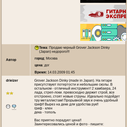
Тема
:
Продаю черный Grover Jackson Dinky
(Japan) недорого!!!
город
: Москва
Автор
цена
: дог
Время:
14.03.2009 01:45
drieizer
Grover Jackson Dinky (made in Japan). На гитаре
присутствуют потертости и небольшие сколы. В
остальном - отличный инструмент! 2 хамбаера, 24
лада, стреп-локи. превосходно держит строй, все
отстроено, стоят новые струны. Идеально подойдет
тру металлистам! Прорывной звук и очень удобный
гриф!! Вырез на деке для удобства рук!!
гриф - клен
дека - тополь
Вас приятно порадует цена!!
Заинтересовались ценой и фото - пишите: