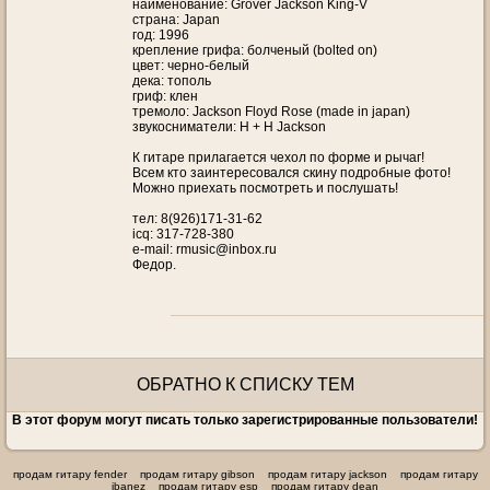
наименование: Grover Jackson King-V
страна: Japan
год: 1996
крепление грифа: болченый (bolted on)
цвет: черно-белый
дека: тополь
гриф: клен
тремоло: Jackson Floyd Rose (made in japan)
звукосниматели: H + H Jackson
К гитаре прилагается чехол по форме и рычаг!
Всем кто заинтересовался скину подробные фото!
Можно приехать посмотреть и послушать!
тел: 8(926)171-31-62
icq: 317-728-380
e-mail: rmusic@inbox.ru
Федор.
ОБРАТНО К СПИСКУ ТЕМ
В этот форум могут писать только зарегистрированные пользователи!
продам гитару fender
продам гитару gibson
продам гитару jackson
продам гитару
ibanez
продам гитару esp
продам гитару dean