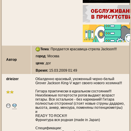
Тема
:
Продается красавица-стрела Jackson!!!
город
: Москва
Автор
цена
: дог
Время:
15.03.2009 01:49
drieizer
Обалденно красивый, ухоженный черно-белый
Grover Jackson King-V ждет своего нового хозяина!!!
Гитара практически в идеальном состоянии!!!
Неизбежные потертости рогов выдают возраст
гитары. Все остальное - без нареканий! Гитара
полностью отстроена! (стоят новые струны дадарио,
высота, анкер, мензура, поменяны потенциометры)
и
READY TO ROCK!!!
Фурнитура вся родная (made in Japan)
Спецификации: