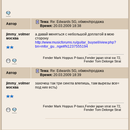
Тема
: Re: Edwards SG, обмен/продажа
Автор
Время:
20.03.2009 18:38
jimmy_volmer
а давай меняться с небольшой доплатой в мою
москва
сторону
http://www.musicforums.ru/guitar_buysell/view.php?
bn=mfor_gu...nge#N1237555194
Fender Mark Hoppus P-bass,Fender japan strat sw 72,
Fender Tom Delonge Strat
Тема
: Re: Edwards SG, обмен/продажа
Автор
Время:
20.03.2009 18:39
jimmy_volmer
захочеш так три сингла влепишь, там вырезы все=
москва
под них есть)
Fender Mark Hoppus P-bass,Fender japan strat sw 72,
Fender Tom Delonge Strat