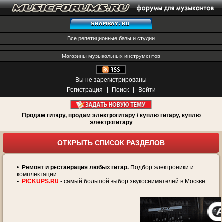
Все репетиционные базы и студии
Магазины музыкальных инструментов
Вы не зарегистрированы
Регистрация
|
Поиск
|
Войти
Продам гитару, продам электрогитару / куплю гитару, куплю
электрогитару
ОТКРЫТЬ СПИСОК РАЗДЕЛОВ
•
Ремонт и реставрация любых гитар.
Подбор электроники и
комплектации
•
PICKUPS.RU
- самый большой выбор звукоснимателей в Москве