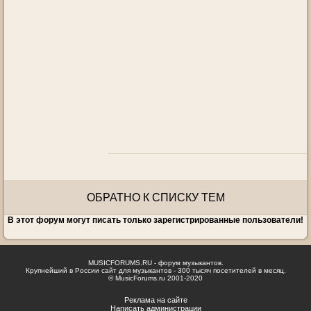
ОБРАТНО К СПИСКУ ТЕМ
В этот форум могут писать только зарегистрированные пользователи!
MUSICFORUMS.RU - форум музыкантов.
Крупнейший в России сайт для музыкантов - 300 тысяч посетителей в месяц.
© MusicForums.ru 2001-2020
Реклама на сайте
Написать администрации