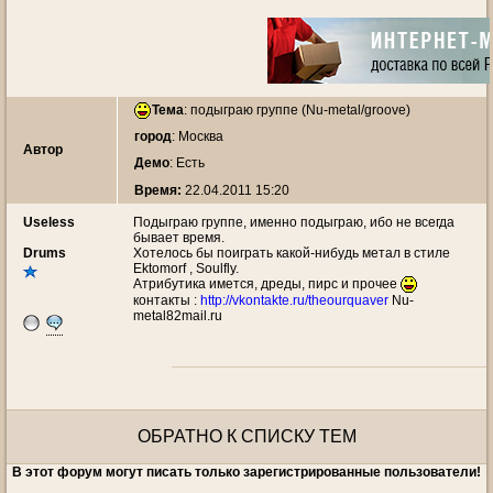
Тема
:
подыграю группе (Nu-metal/groove)
город
: Москва
Автор
Демо
: Есть
Время:
22.04.2011 15:20
Useless
Подыграю группе, именно подыграю, ибо не всегда
бывает время.
Drums
Хотелось бы поиграть какой-нибудь метал в стиле
Ektomorf , Soulfly.
Атрибутика имется, дреды, пирс и прочее
контакты :
http://vkontakte.ru/theourquaver
Nu-
metal82mail.ru
ОБРАТНО К СПИСКУ ТЕМ
В этот форум могут писать только зарегистрированные пользователи!