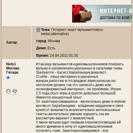
Тема
:
Гитарист ищет музыкантов(nu-
metal,alternative)
город
: Москва
Автор
Демо
: Есть
Время:
24.04.2011 01:30
Nels1
Итак,ищу музыкантов единомышленников поиграть
Москва
музыку в напрвлениях,указанных в загаловке темы.
Гитара
Требуются - басист,барабанщик,вокалист.
О себе - пишу материал в указанных
жанрах,работаю в гтп,владею звукозаписью на
неплохом уровне так что записать демо или
полноформатный материал - не проблема. Играю
2.5 года,опыт игры в группе довольно большой.
Имеется концертный опыт.
От заинтересовавшихся - желательно демо в любом
кач-ве,от барабанщика - владение карданом и своя
кухня,от вокалиста исключительно англоязычные
тексты,желательно умение харшить,так же
рассмотрю вариант с вокалисткой.
У меня музыка идет первым планом,посвещаю ей
много времени и хочу от единомышленников
получить тоже. Заинтересовавшимся - ася