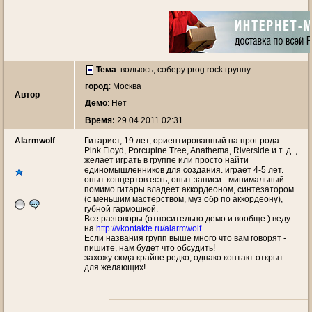
Тема
:
вольюсь, соберу prog rock группу
город
: Москва
Автор
Демо
: Нет
Время:
29.04.2011 02:31
Alarmwolf
Гитарист, 19 лет, ориентированный на прог рода
Pink Floyd, Porcupine Tree, Anathema, Riverside и т. д. ,
желает играть в группе или просто найти
единомышленников для создания. играет 4-5 лет.
опыт концертов есть, опыт записи - минимальный.
помимо гитары владеет аккордеоном, синтезатором
(с меньшим мастерством, муз обр по аккордеону),
губной гармошкой.
Все разговоры (относительно демо и вообще ) веду
на
http://vkontakte.ru/alarmwolf
Если названия групп выше много что вам говорят -
пишите, нам будет что обсудить!
захожу сюда крайне редко, однако контакт открыт
для желающих!