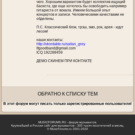
чего. Хорошим вариантом будет коллектив ищущий
басиста, где еще хотелось бы освободить например
гитариста от вокала. Имеем большой опыт
концертов и записи. Человеческими качествами не
обделены.
П.С. Классический блэк, трэш, эмо, рок, арея - идут
лесом!
наши контакты:
http://vkontakte.ru/saitan_grey
lfgoodband@gmail.com
ICQ 192288459
ДЕМО СКИНЕМ ПРИ КОНТАКТЕ
ОБРАТНО К СПИСКУ ТЕМ
В этот форум могут писать только зарегистрированные пользователи!
MUSICFORUMS.RU - форум музыкантов.
Крупнейший в России сайт для музыкантов - 300 тысяч посетителей в месяц.
© MusicForums.ru 2001-2020