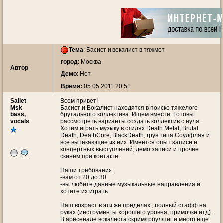
Тема
:
Басист и вокалист в тяжмет
город
: Москва
Автор
Демо
: Нет
Время:
05.05.2011 20:51
Sailet
Всем привет!
Msk
Басист и Вокалист находятся в поиске тяжелого
bass,
брутального коллектива. Ищем вместе. Готовы
vocals
рассмотреть варианты создать коллектив с нуля.
Хотим играть музыку в стилях Death Metal, Brutal
Death, DeathCore, BlackDeath, грув типа Соулфлая и
все вытекающие из них. Имеется опыт записи и
концертных выступлений, демо записи и прочее
скинем при контакте.
Наши требования:
-вам от 20 до 30
-вы любите данные музыкальные направления и
хотите их играть
Наш возраст в эти же пределах , полный стафф на
руках (инструменты хорошего уровня, примочки итд).
В аресенале вокалиста скрим/гроул/пиг и много еще