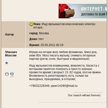
Тема
:
Ищу музыкантов классическая-электро
гитара.
город
: Москва
Автор
Демо
: Нет
Время:
20.05.2011 00:19
Shavaev
Играю на гитаре все) люблю фламенко, блюз-рок,
Moscow
хеви 80х. Могу писать музыку, снимать гитарные
партии (ритм, соло, быстрые и медленные).
Ищу музыкантов клавишника, вокалиста, басиста с
которыми приятно поиграть и просто хорошо
провести время:) возраст 21-32 годов, пол не важен.
Возможность репетировать есть только на
выходных, праздниках, в отпуске(
+79032229349, qwer14290@mail.ru
Our search will last forever)