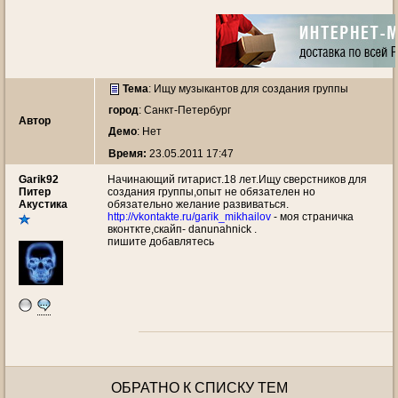
Тема
:
Ищу музыкантов для создания группы
город
: Санкт-Петербург
Автор
Демо
: Нет
Время:
23.05.2011 17:47
Garik92
Начинающий гитарист.18 лет.Ищу сверстников для
Питер
создания группы,опыт не обязателен но
Акустика
обязательно желание развиваться.
http://vkontakte.ru/garik_mikhailov
- моя страничка
вконткте,скайп- danunahnick .
пишите добавлятесь
ОБРАТНО К СПИСКУ ТЕМ