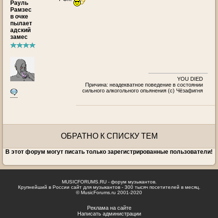
Рауль
Рамзес
в очке
пылает
адский
замес
YOU DIED
Причина: неадекватное поведение в состоянии
сильного алкогольного опьянения (с) Чёзафигня
ОБРАТНО К СПИСКУ ТЕМ
В этот форум могут писать только зарегистрированные пользователи!
MUSICFORUMS.RU - форум музыкантов.
Крупнейший в России сайт для музыкантов - 300 тысяч посетителей в месяц.
© MusicForums.ru 2001-2020
Реклама на сайте
Написать администрации