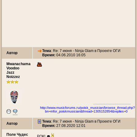
Тема
: Re: 7 июня - Ninja Glam в Проекте ОГИ
Автор
Время:
04.06.2010 16:05
Mwanachama
Voodoo
Jazz
Noizzez
http://www.musicforums.ru/poisk_musician/browse_thread.php?
bn=mfor_poiskmusician&thread=1305152854&replies=0
Тема
: Re: 7 июня - Ninja Glam в Проекте ОГИ
Автор
Время:
27.08.2020 12:01
Поле Чудес
РОК!