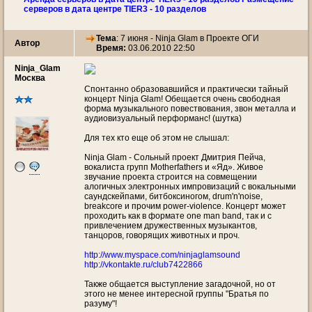
серверов в дата центре TIER3 - 10 разделов
Тема
:
7 июня - Ninja Glam в Проекте ОГИ
Автор
Время:
03.06.2010 22:50
Ninja_Glam
Москва
Спонтанно образовавшийся и практически тайный
концерт Ninja Glam! Обещается очень свободная
форма музыкального повествования, звон металла и
аудиовизуальный перформанс! (шутка)
Для тех кто еще об этом не слышал:
Ninja Glam - Сольный проект Дмитрия Пейча,
вокалиста групп Motherfathers и «Яд». Живое
звучание проекта строится на совмещении
алогичных электронных импровизаций с вокальными
саундскейпами, битбоксиногом, drum'n'noise,
breakcore и прочим power-violence. Концерт может
проходить как в формате one man band, так и с
привлечением дружественных музыкантов,
танцоров, говорящих животных и проч.
http://www.myspace.com/ninjaglamsound
http://vkontakte.ru/club7422866
Также общается выступление загадочной, но от
этого не менее интересной группы "Братья по
разуму"!