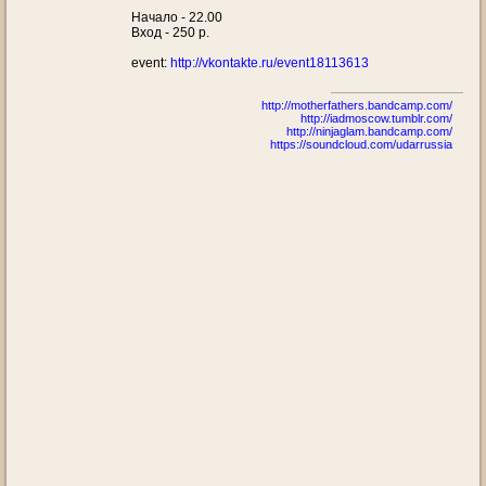
Начало - 22.00
Вход - 250 р.
event:
http://vkontakte.ru/event18113613
http://motherfathers.bandcamp.com/
http://iadmoscow.tumblr.com/
http://ninjaglam.bandcamp.com/
https://soundcloud.com/udarrussia