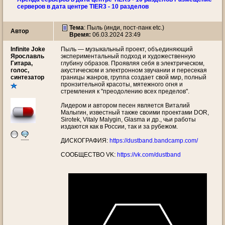
серверов в дата центре TIER3 - 10 разделов
Тема
:
Пыль (инди, пост-панк etc.)
Автор
Время:
06.03.2024 23:49
Infinite Joke
Пыль — музыкальный проект, объединяющий
Ярославль
экспериментальный подход и художественную
Гитара,
глубину образов. Проявляя себя в электрическом,
голос,
акустическом и электронном звучании и пересекая
синтезатор
границы жанров, группа создает свой мир, полный
пронзительной красоты, мятежного огня и
стремления к "преодолению всех пределов".
Лидером и автором песен является Виталий
Малыгин, известный также своими проектами DOR,
Sirotek, Vitaly Malygin, Glasma и др., чьи работы
издаются как в России, так и за рубежом.
ДИСКОГРАФИЯ:
https://dustband.bandcamp.com/
СООБЩЕСТВО VK:
https://vk.com/dustband