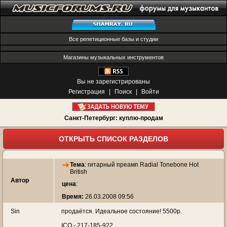
Все репетиционные базы и студии
Магазины музыкальных инструментов
Вы не зарегистрированы
Регистрация
|
Поиск
|
Войти
Санкт-Петербург: куплю-продам
ОТКРЫТЬ СПИСОК РАЗДЕЛОВ
Тема
:
гитарный преамп Radial Tonebone Hot
British
Автор
цена
:
Время:
26.03.2008 09:56
Sin
продаётся. Идеальное состояние! 5500р.
ICQ - 217-185-922