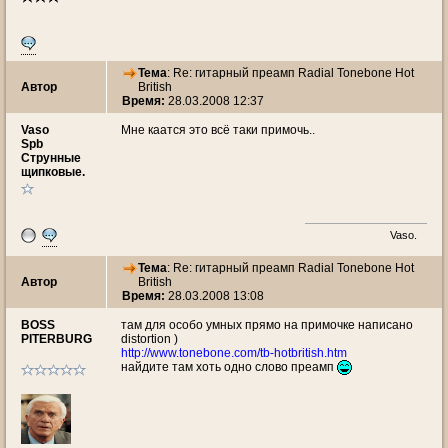
Тема
: Re: гитарный преамп Radial Tonebone Hot
Автор
British
Время:
28.03.2008 12:37
Vaso
Мне каатся это всё таки примочь..
Spb
Струнные
щипковые.
Vaso.
Тема
: Re: гитарный преамп Radial Tonebone Hot
Автор
British
Время:
28.03.2008 13:08
BOSS
там для особо умных прямо на примочке написано
PITERBURG
distortion )
http://www.tonebone.com/tb-hotbritish.htm
найдите там хоть одно слово преамп