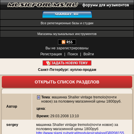
Все репетиционные базы и студии
Магазины музыкальных инструментов
Вы не зарегистрированы
Регистрация
|
Поиск
|
Войти
Санкт-Петербург: куплю-продам
ОТКРЫТЬ СПИСОК РАЗДЕЛОВ
Тема
:
машинка Shaller vintage tremolo(почти
новое) за половину магазинной цены 1800руб.
Автор
цена
:
Время:
29.03.2008 13:10
sergey
машинка Shaller vintage tremolo(почти новое) за
половину магазинной цены 1800руб
http://www.slami.ru/netcat/modules/catalog/GRP08155