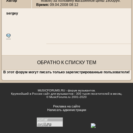
Автор
новое) за половину магазинной цены 1800руб.
Время:
09.04.2008 08:12
sergey
ОБРАТНО К СПИСКУ ТЕМ
В этот форум могут писать только зарегистрированные пользователи!
MUSICFORUMS.RU - форум музыкантов.
Крупнейший в России сайт для музыкантов - 300 тысяч посетителей в месяц.
© MusicForums.ru 2001-2020
Реклама на сайте
Написать администрации