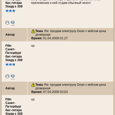
бас-гитара
приложение к ней отдам обычный чехол
Stagg s 308
Тема
: Re: продам электруху Dean с кейсом цена
Автор
дговорная
Время:
01.04.2008 01:27
Filin
up
Санкт-
Петербург
бас-гитара
Stagg s 308
Тема
: Re: продам электруху Dean с кейсом цена
Автор
дговорная
Время:
07.04.2008 03:03
Filin
up
Санкт-
Петербург
бас-гитара
Stagg s 308