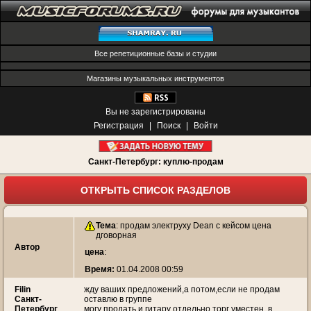
Все репетиционные базы и студии
Магазины музыкальных инструментов
Вы не зарегистрированы
Регистрация
|
Поиск
|
Войти
Санкт-Петербург: куплю-продам
ОТКРЫТЬ СПИСОК РАЗДЕЛОВ
Тема
:
продам электруху Dean с кейсом цена
дговорная
Автор
цена
:
Время:
01.04.2008 00:59
Filin
жду ваших предложений,а потом,если не продам
Санкт-
оставлю в группе
Петербург
могу продать и гитару отдельно торг уместен, в