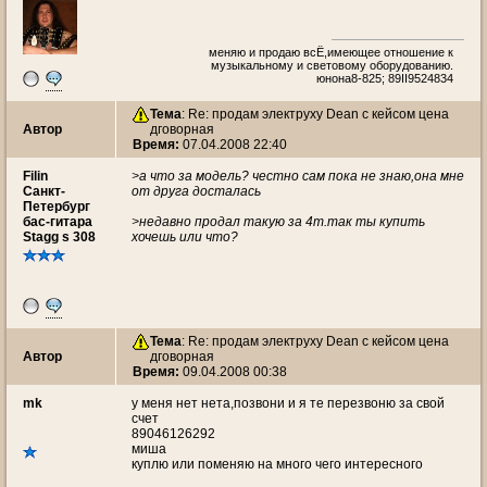
меняю и продаю всЁ,имеющее отношение к
музыкальному и световому оборудованию.
юнона8-825; 89II9524834
Тема
: Re: продам электруху Dean с кейсом цена
Автор
дговорная
Время:
07.04.2008 22:40
Filin
>а что за модель? честно сам пока не знаю,она мне
Санкт-
от друга досталась
Петербург
бас-гитара
>недавно продал такую за 4т.так ты купить
Stagg s 308
хочешь или что?
Тема
: Re: продам электруху Dean с кейсом цена
Автор
дговорная
Время:
09.04.2008 00:38
mk
у меня нет нета,позвони и я те перезвоню за свой
счет
89046126292
миша
куплю или поменяю на много чего интересного