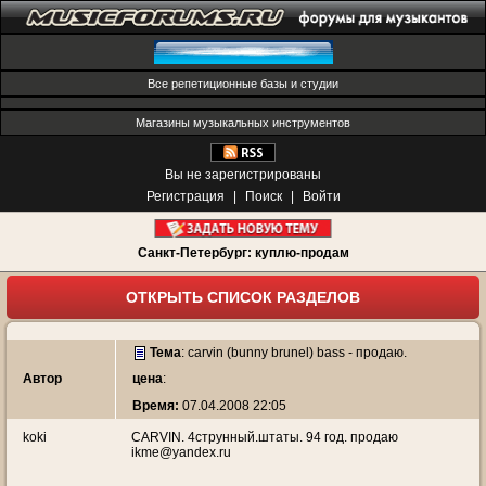
Все репетиционные базы и студии
Магазины музыкальных инструментов
Вы не зарегистрированы
Регистрация
|
Поиск
|
Войти
Санкт-Петербург: куплю-продам
ОТКРЫТЬ СПИСОК РАЗДЕЛОВ
Тема
:
carvin (bunny brunel) bass - продаю.
Автор
цена
:
Время:
07.04.2008 22:05
koki
CARVIN. 4струнный.штаты. 94 год. продаю
ikme@yandex.ru