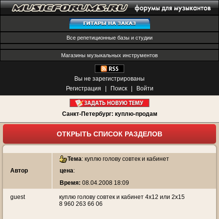
Все репетиционные базы и студии
Магазины музыкальных инструментов
Вы не зарегистрированы
Регистрация
|
Поиск
|
Войти
Санкт-Петербург: куплю-продам
ОТКРЫТЬ СПИСОК РАЗДЕЛОВ
Тема
:
куплю голову совтек и кабинет
Автор
цена
:
Время:
08.04.2008 18:09
guest
куплю голову совтек и кабинет 4х12 или 2х15
8 960 263 66 06