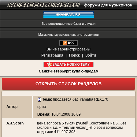
Все репетиционные базы и студии
Магазины музыкальных инструментов
Вы не зарегистрированы
Регистрация
|
Поиск
|
Войти
Санкт-Петербург: куплю-продам
ОТКРЫТЬ СПИСОК РАЗДЕЛОВ
Тема
:
продаётся бас Yamaha RBX170
Автор
цена
:
Время:
10.04.2008 10:09
A.J.Scorn
цена вопроса 5 тысяч рублей...состояние на 5...без
сколов и т.д. + тёплый чехол_))По всем вопросам
сюда или 411-997-303