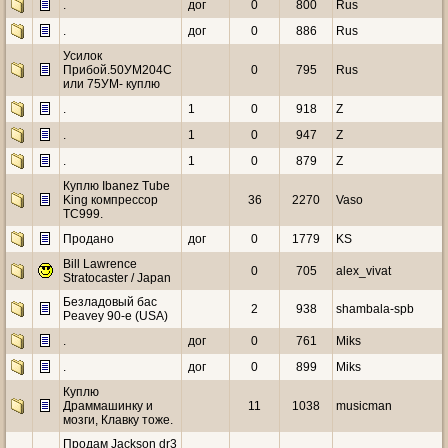
.
дог
0
800
Rus
.
дог
0
886
Rus
Усилок
Прибой.50УМ204С
0
795
Rus
или 75УМ- куплю
.
1
0
918
Z
.
1
0
947
Z
.
1
0
879
Z
Куплю Ibanez Tube
King компрессор
36
2270
Vaso
ТС999.
Продано
дог
0
1779
KS
Bill Lawrence
0
705
alex_vivat
Stratocaster / Japan
Безладовый бас
2
938
shambala-spb
Peavey 90-е (USA)
.
дог
0
761
Miks
.
дог
0
899
Miks
Куплю
Драммашинку и
11
1038
musicman
мозги, Клавку тоже.
Продам Jackson dr3