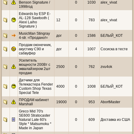
Benson Signature /
0
1030
alex_vivat
1998год
Edwards by ESP E-
AL-128 Sawtooth (
12
0
783
alex_vivat
Alexi Laiho
Signature )
MusicMan Stingray
дог
0
1586
БЕЛЫЙ_КОТ
4-str. =Продано!=
Продам оконечник,
акустику С90 и
дог
4
1007
Coсиска в тесте
сабвуфер
Усилитель
мощности 200Вт с
2500
0
762
zvu4ok
эквалайзером 2шт
продаю
Датчики для
Телекастера Fender
4000
0
1008
БЕЛЫЙ_КОТ
Custom Shop Texas
Special Tele
ПРОДАМ кабинет
19000
0
953
AbortMaster
Marshall
Greco Mid 70's
SE600 Stratocaster
Natural Late 60's
0
609
Доставка из США
Style * Matsumoku *
Made in Japan