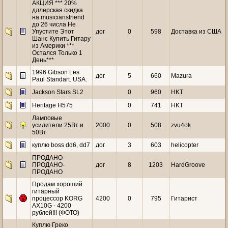
АКЦИЯ *** 20%
дллерская скидка
на musiciansfriend
до 26 числа Не
Упустите Этот
дог
0
598
Доставка из США
Шанс Купить Гитару
из Америки ***
Остался Только 1
День***
1996 Gibson Les
дог
5
660
Mazura
Paul Standart. USA.
Jackson Stars SL2
0
960
HKT
Heritage H575
0
741
HKT
Ламповые
усилители 25Вт и
2000
0
508
zvu4ok
50Вт
куплю boss dd6, dd7
дог
3
603
helicopter
ПРОДАНО-
ПРОДАНО-
дог
8
1203
HardGroove
ПРОДАНО
Продам хороший
гитарный
процессор KORG
4200
0
795
Гитарист
AX10G - 4200
рублей!!! (ФОТО)
Куплю Греко