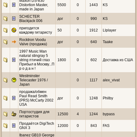
Maxon DS-830
Distortion Master,
5500
0
1443
KS
made in Japan
SCHECTER
дог
0
990
KS
Blackjack 006
пригодится
50
0
1912
Llplayer
каждому гитаристу
Rocktron Voodu
дог
0
640
Taake
Valve (продажа)
1997 Music Man
natural stingray 5
string птичий глаз
1800
0
602
Доставка из США
Прибыл в Москву...П
р о д а н !
Westminster
Telecaster 1976 /
0
1117
alex_vivat
Japan
продажа/обмен
Paul Read Smith
дог
0
1248
Philby
(PRS) McCarty 2002
USA
Портостудия для
12500
4
1244
bypass
гитаристов
Продаётся DigiTech
12000
0
843
FAS
GNX 3
Ibanez GB10 George