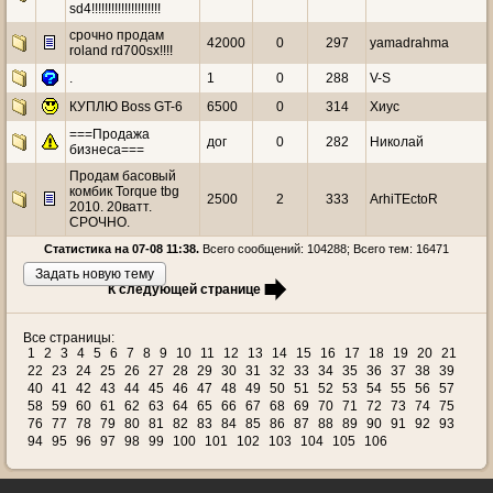
sd4!!!!!!!!!!!!!!!!!!!!!
срочно продам
42000
0
297
yamadrahma
roland rd700sx!!!!
.
1
0
288
V-S
КУПЛЮ Boss GT-6
6500
0
314
Хиус
===Продажа
дог
0
282
Николай
бизнеса===
Продам басовый
комбик Torque tbg
2500
2
333
ArhiTEctoR
2010. 20ватт.
СРОЧHО.
Статистика на 07-08 11:38.
Всего сообщений: 104288; Всего тем: 16471
Задать новую тему
К следующей странице
Все страницы:
1
2
3
4
5
6
7
8
9
10
11
12
13
14
15
16
17
18
19
20
21
22
23
24
25
26
27
28
29
30
31
32
33
34
35
36
37
38
39
40
41
42
43
44
45
46
47
48
49
50
51
52
53
54
55
56
57
58
59
60
61
62
63
64
65
66
67
68
69
70
71
72
73
74
75
76
77
78
79
80
81
82
83
84
85
86
87
88
89
90
91
92
93
94
95
96
97
98
99
100
101
102
103
104
105
106