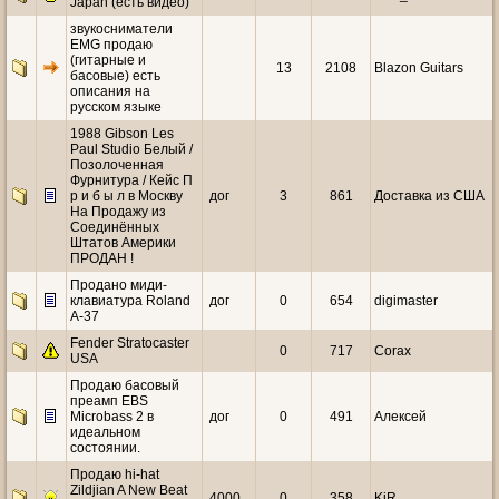
Japan (есть видео)
звукосниматели
EMG продаю
(гитарные и
13
2108
Blazon Guitars
басовые) есть
описания на
русском языке
1988 Gibson Les
Paul Studio Белый /
Позолоченная
Фурнитура / Кейс П
р и б ы л в Москву
дог
3
861
Доставка из США
На Продажу из
Соединённых
Штатов Америки
ПРОДАН !
Продано миди-
клавиатура Roland
дог
0
654
digimaster
A-37
Fender Stratocaster
0
717
Corax
USA
Продаю басовый
преамп EBS
Microbass 2 в
дог
0
491
Алексей
идеальном
состоянии.
Продаю hi-hat
Zildjian A New Beat
4000
0
358
KiR