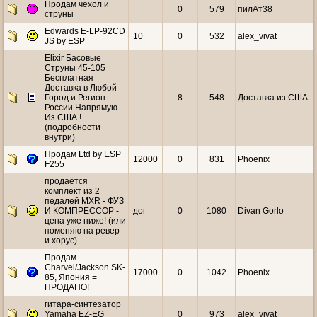
Продам чехол и
0
579
пилАт38
струны
Edwards E-LP-92CD
10
0
532
alex_vivat
JS by ESP
Elixir Басовые
Струны 45-105
Бесплатная
Доставка в Любой
Город и Регион
8
548
Доставка из США
России Напрямую
Из США !
(подробности
внутри)
Продам Ltd by ESP
12000
0
831
Phoenix
F255
продаётся
комплект из 2
педалей MXR - ФУЗ
И КОМПРЕССОР -
дог
0
1080
Divan Gorlo
цена уже ниже! (или
поменяю на ревер
и хорус)
Продам
Charvel/Jackson SK-
17000
0
1042
Phoenix
85, Япония =
ПРОДАНО!
гитара-синтезатор
Yamaha EZ-EG
0
973
alex_vivat