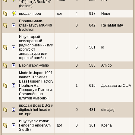
14"(top), A Rock 14"
(bottom).
продан проц
дог
4
917
Илья
Продам миди-
клавиатуру MK-449
0
842
RaTaMaHatA
Evolution
Ищу старый
неисправный
радиоприёмник или
6
561
id
корпус от
аппаратуры или
горелый комбик
Бас-гитару куплю
0
585
Amigo
Made in Japan 1991
Ibanez TR Series
Bass Fujigen Factory
Прибыл На
1
615
Доставка из США
Продажу в Питер из
Соединённых
Штатов Америки !
продам Boss DS-2 и
digitech hot head в
0
431
dimajag
питере
Ищу/Куплю колок
Fender (Fender Am
дог
0
361
Kos4a
Std JB)