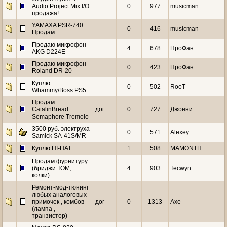
Audio Project Mix I/O
0
977
musicman
продажа!
YAMAXA PSR-740
0
416
musicman
Продам.
Продаю микрофон
4
678
ПроФан
AKG D224E
Продаю микрофон
0
423
ПроФан
Roland DR-20
Куплю
0
502
RooT
Whammy/Boss PS5
Продам
CatalinBread
дог
0
727
Джонни
Semaphore Tremolo
3500 руб. электруха
0
571
Alexey
Samick SA-41S/MR
Куплю HI-HAT
1
508
MAMONTH
Продам фурнитуру
(бриджи ТОМ,
4
903
Tecwyn
колки)
Ремонт-мод-тюнинг
любых аналоговых
примочек , комбов
дог
0
1313
Axe
(лампа ,
транзистор)