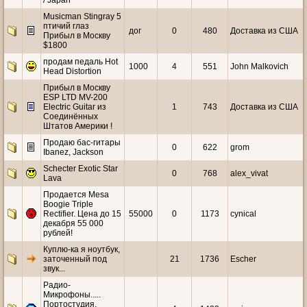
/ Japan
Musicman Stingray 5
птичий глаз
дог
0
480
Доставка из США
Прибыл в Москву
$1800
продам педаль Hot
1000
4
551
John Malkovich
Head Distortion
Прибыл в Москву
ESP LTD MV-200
Electric Guitar из
1
743
Доставка из США
Соединённых
Штатов Америки !
Продаю бас-гитары
0
622
grom
Ibanez, Jackson
Schecter Exotic Star
0
768
alex_vivat
Lava
Продается Mesa
Boogie Triple
Rectifier. Цена до 15
55000
0
1173
cynical
декабря 55 000
рублей!
Куплю-ка я ноутбук,
заточенный под
21
1736
Escher
звук...
Радио-
Микрофоны.....
Портостудия.