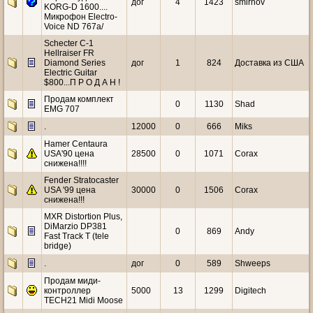
дог
4
1423
smirnov
KORG-D 1600....
Микрофон Electro-
Voice ND 767a/
Schecter C-1
Hellraiser FR
Diamond Series
дог
1
824
Доставка из США
Electric Guitar
$800...П Р О Д А Н !
Продам комплект
0
1130
Shad
EMG 707
.
12000
0
666
Miks
Hamer Centaura
USA'90 цена
28500
0
1071
Corax
снижена!!!!
Fender Stratocaster
USA '99 цена
30000
0
1506
Corax
снижена!!!
MXR Distortion Plus,
DiMarzio DP381
0
869
Andy
Fast Track T (tele
bridge)
.
дог
0
589
Shweeps
Продам миди-
контроллер
5000
13
1299
Digitech
TECH21 Midi Moose