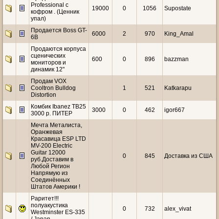
Professional с
19000
0
1056
Supostate
кофром . (Ценник
упал)
Продается Boss GT-
6000
2
970
King_Amal
6B
Продаются корпуса
сценических
600
0
896
bazzman
мониторов и
динамик 12"
Продам VOX
Cooltron Bulldog
1
521
Katkarapu
Distortion
Комбик Ibanez TB25
3000
0
462
igor667
3000 р. ПИТЕР
Мечта Металиста,
Оранжевая
Красавица ESP LTD
MV-200 Electric
Guitar 12000
0
845
Доставка из США
руб.Доставим в
Любой Регион
Напрямую из
Соединённых
Штатов Америки !
Раритет!!!
полуакустика
0
732
alex_vivat
Westminster ES-335