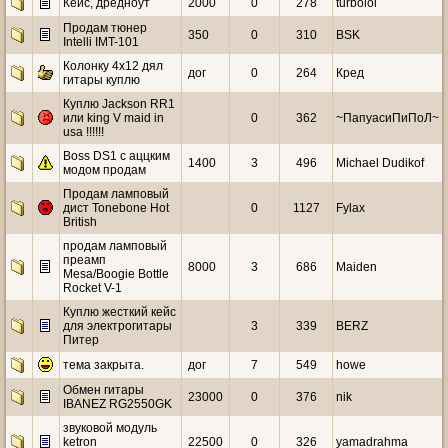
Кейс, дредноут
2000
0
278
turbolol
Продам тюнер
350
0
310
BSK
Intelli IMT-101
Колонку 4х12 дял
дог
0
264
Кред
гитары куплю
Куплю Jackson RR1
или king V maid in
0
362
~ПапуасиПиПоЛ~
usa !!!!!!
Boss DS1 с аццким
1400
3
496
Michael Dudikof
модом продам
Продам ламповый
дист Tonebone Hot
0
1127
Fylax
British
продам ламповый
преамп
8000
3
686
Maiden
Mesa/Boogie Bottle
Rocket V-1
Куплю жесткий кейс
для электрогитары
3
339
BERZ
Питер
тема закрыта.
дог
7
549
howe
Обмен гитары
23000
0
376
nik
IBANEZ RG2550GK
звуковой модуль
ketron
22500
0
326
yamadrahma