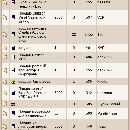
Виолин Бас либо
0
455
besame
Греко Рик Бас
Продаю Digitech
Metal Master или
2500
3
537
VSK
меняю
продам звуковые
Creative Audigy,
22
1455
Tan
колки и железо от
баса
продано
1
0
401
KARL
Продам Lexicon
3500
0
486
derik1966
MPX 100
Продам рековый
процессор и
1
0
455
derik1966
микрофоны
продам Paiste 2002
1
585
kaede
Продаю малый
барабан Premier
6000
0
342
bazzman
ХРК 14 х 5,5
.
28999
0
685
Шурик Белый
Продам процессор
дог
0
503
Purple Haze
для начинающих
Продается
ламповый преамп
5000
0
440
Гоша