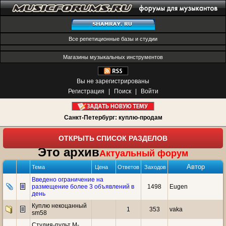
Все репетиционные базы и студии
Магазины музыкальных инструментов
Вы не зарегистрированы
Регистрация
|
Поиск
|
Войти
Санкт-Петербург: куплю-продам
ОТКРЫТЬ СПИСОК РАЗДЕЛОВ
Это архив
Актуальный форум
Автор
Тема
Цена
Ответов
Заходов
Введено ограничение на
размещение более 3 объявлений в
1498
Eugen
день
Куплю некоцанный
1
353
vaka
sm58
Студия-пульт M-