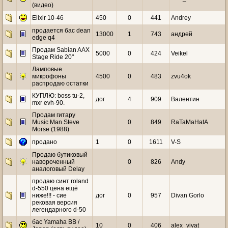
(видео)
Elixir 10-46
450
0
441
Andrey
продается бас dean
13000
1
743
андрей
edge q4
Продам Sabian AAX
5000
0
424
Veikel
Stage Ride 20"
Ламповые
микрофоны
4500
0
483
zvu4ok
распродаю остатки
КУПЛЮ: boss tu-2,
дог
4
909
Валентин
mxr evh-90.
Продам гитару
Music Man Steve
0
849
RaTaMaHatA
Morse (1988)
продано
1
0
1611
V-S
Продаю бутиковый
навороченный
0
826
Andy
аналоговый Delay
продаю синт rоlаnd
d-550 цена ещё
ниже!!! - сие
дог
0
957
Divan Gorlo
рековая версия
легендарного d-50
бас Yamaha BB /
10
0
406
alex_vivat