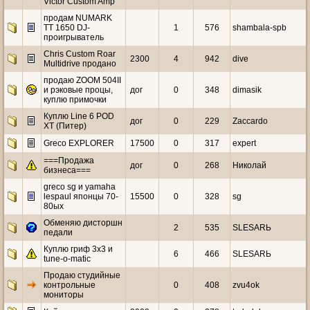
Victor Custom Amp
продам NUMARK
TT 1650 DJ-
1
576
shambala-spb
проигрыватель
Chris Custom Roar
2300
4
942
dive
Multidrive продано
продаю ZOOM 504II
и рэковые процы,
дог
0
348
dimasik
куплю примочки
Куплю Line 6 POD
дог
0
229
Zaccardo
XT (Питер)
Greco EXPLORER
17500
0
317
expert
===Продажа
дог
0
268
Николай
бизнеса===
greco sg и yamaha
lespaul японцы 70-
15500
0
328
sg
80ых
Обменяю дисторшн
2
535
SLESARЬ
педали
Куплю гриф 3х3 и
6
466
SLESARЬ
tune-o-matic
Продаю студийные
контрольные
0
408
zvu4ok
мониторы