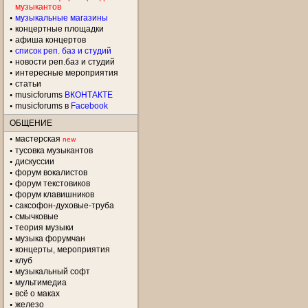
музыкантов
музыкальные магазины
концертные площадки
aфиша концертов
список реп. баз и студий
новости реп.баз и студий
интересные мероприятия
статьи
musicforums
ВКОНТАКТЕ
musicforums в
Facebook
ОБЩЕНИЕ
мастерская
new
тусовка музыкантов
дискуссии
форум вокалистов
форум текстовиков
форум клавишников
саксофон-духовые-труба
смычковые
теория музыки
музыка форумчан
концерты, мероприятия
клуб
музыкальный софт
мультимедиа
всё о маках
железо