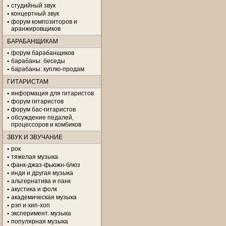
студийный звук
концертный звук
форум композиторов и
аранжировщиков
БАРАБАНЩИКАМ
форум барабанщиков
барабаны: беседы
барабаны: куплю-продам
ГИТАРИСТАМ
информация для гитаристов
форум гитаристов
форум бас-гитаристов
обсуждение педалей,
процессоров и комбиков
ЗВУК И ЗВУЧАНИЕ
рок
тяжелая музыка
фанк-джаз-фьюжн-блюз
инди и другая музыка
альтернатива и панк
акустика и фолк
академическая музыка
рэп и хип-хоп
эксперимент. музыка
популярная музыка