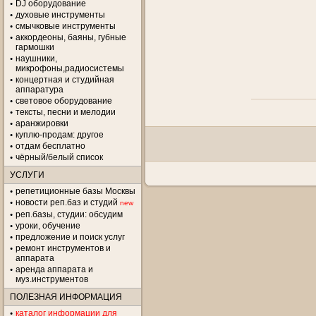
DJ оборудование
духовые инструменты
смычковые инструменты
аккордеоны, баяны, губные
гармошки
наушники,
микрофоны,радиосистемы
концертная и студийная
аппаратура
световое оборудование
тексты, песни и мелодии
аранжировки
куплю-продам: другое
отдам бесплатно
чёрный/белый список
УСЛУГИ
репетиционные базы Москвы
новости реп.баз и студий
new
реп.базы, студии: обсудим
уроки, обучение
предложение и поиск услуг
ремонт инструментов и
аппарата
аренда аппарата и
муз.инструментов
ПОЛЕЗНАЯ ИНФОРМАЦИЯ
каталог информации для