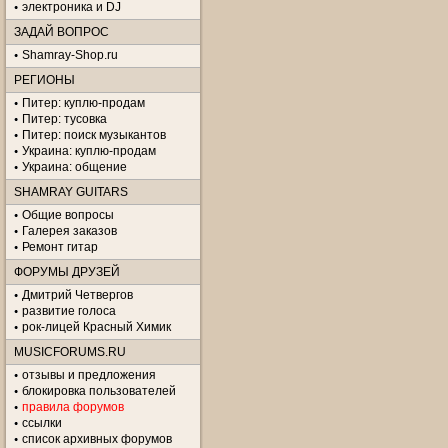
электроника и DJ
ЗАДАЙ ВОПРОС
Shamray-Shop.ru
РЕГИОНЫ
Питер: куплю-продам
Питер: тусовка
Питер: поиск музыкантов
Украина: куплю-продам
Украина: общение
SHAMRAY GUITARS
Общие вопросы
Галерея заказов
Ремонт гитар
ФОРУМЫ ДРУЗЕЙ
Дмитрий Четвергов
развитие голоса
рок-лицей Красный Химик
MUSICFORUMS.RU
отзывы и предложения
блокировка пользователей
правила форумов
ссылки
список архивных форумов