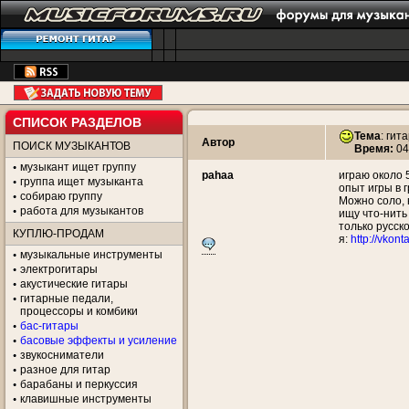
СПИСОК РАЗДЕЛОВ
Тема
:
гита
Автор
ПОИСК МУЗЫКАНТОВ
Время:
04
музыкант ищет группу
pahaa
играю около 
группа ищет музыканта
опыт игры в г
собираю группу
Можно соло, 
работа для музыкантов
ищу что-нить 
только русск
КУПЛЮ-ПРОДАМ
я:
http://vkon
музыкальные инструменты
электрогитары
акустические гитары
гитарные педали,
процессоры и комбики
бас-гитары
басовые эффекты и усиление
звукосниматели
разное для гитар
барабаны и перкуссия
клавишные инструменты