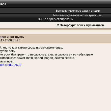
Все репетиционные базы и студии
Магазины музыкальных инструментов
Вы не зарегистрированы
С.Петербург: поиск музыкантов
рист ищет группу
.12.2008 05:26
5 лет, но для такого срока играю стремненько
руппе есть.
но если быстрые - то несложные, а если сложные - то небыстрые
живенькое: power, math, speed, pagan, симфо всякие...
оязычное!
takte.ru/id332639