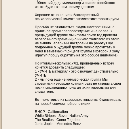
- 90летний дядя миллионер и знание корейского
языка будет вашим преимуществом.
Хорошее отношение и благоприятный
психологический климат в коллективе гарантируем.
Просьба не откликаться людям,настроенным на
приятное времяпрепровождение и не более.В
предыдущей группе мы играли почти год,провели
весело много времени,но ничего толкового из этого
не вышло.Теперь мы настроены на работу.Еще
подробнее о будущей группе можно прочитать у
меня в заметках - "Концепт группы в которой я хочу
играть" (прошу обратить на это особое внимание).
По итогам нескольких УЖЕ проведенных встреч
хочется добавить следующее:
1 - УЧИТЬ материал - это означает действительно
УЧИТЬ.
2 - мы пока еще не коммерческая группа.Мы
стремимся к этому,но хотим играть не каверы а свои
песни,справедливо полагая их интересными для
слушателя.
Вот некоторые из каверов,которые мы будем играть
на первой совместной репетиции:
RHCP - Californation
White Stripes - Seven Nation Army
The Beatles - Come Together
Janis Joplin - Mercedes Benz