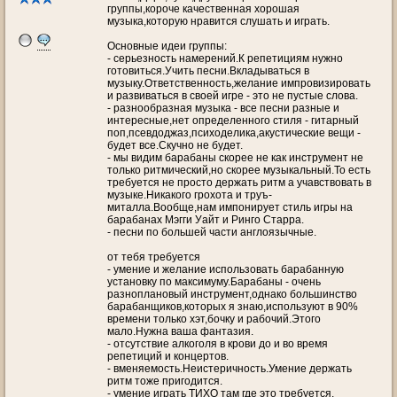
группы,короче качественная хорошая
музыка,которую нравится слушать и играть.
Основные идеи группы:
- серьезность намерений.К репетициям нужно
готовиться.Учить песни.Вкладываться в
музыку.Ответственность,желание импровизировать
и развиваться в своей игре - это не пустые слова.
- разнообразная музыка - все песни разные и
интересные,нет определенного стиля - гитарный
поп,псевдоджаз,психоделика,акустические вещи -
будет все.Скучно не будет.
- мы видим барабаны скорее не как инструмент не
только ритмический,но скорее музыкальный.То есть
требуется не просто держать ритм а учавствовать в
музыке.Никакого грохота и труъ-
миталла.Вообще,нам импонирует стиль игры на
барабанах Мэгги Уайт и Ринго Старра.
- песни по большей части англоязычные.
от тебя требуется
- умение и желание использовать барабанную
установку по максимуму.Барабаны - очень
разноплановый инструмент,однако большинство
барабанщиков,которых я знаю,используют в 90%
времени только хэт,бочку и рабочий.Этого
мало.Нужна ваша фантазия.
- отсутствие алкоголя в крови до и во время
репетиций и концертов.
- вменяемость.Неистеричность.Умение держать
ритм тоже пригодится.
- умение играть ТИХО там где это требуется.