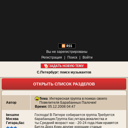
Вы не зарегистрированы
Регистрация
|
Поиск
|
Войти
С.Петербург: поиск музыкантов
ОТКРЫТЬ СПИСОК РАЗДЕЛОВ
Тема
:
Интересная группа в поиках своего
Автор
Повелителя Барабанных Палочек!
Время:
05.12.2008 04:47
besame
Господа! В Питере собирается группа.Требуется
Москва
барабанщик.Группа:бас,гитара,вокалистка и
Гитара,бас
ты.Средний возраст нас - 20-24 года.Нам нравятся
Битлз,Дорз,Куин,другие хорошие старые