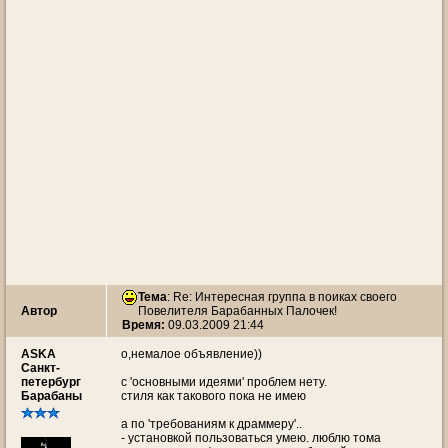
Тема
: Re: Интересная группа в поиках своего
Автор
Повелителя Барабанных Палочек!
Время:
09.03.2009 21:44
ASKA
о,немалое объявление))
Санкт-
петербург
с 'основными идеями' проблем нету.
Барабаны
стиля как такового пока не имею
а по 'требованиям к драммеру'..
- установкой пользоваться умею. люблю тома