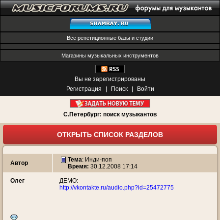
Все репетиционные базы и студии
Магазины музыкальных инструментов
Вы не зарегистрированы
Регистрация
|
Поиск
|
Войти
С.Петербург: поиск музыкантов
ОТКРЫТЬ СПИСОК РАЗДЕЛОВ
Тема
:
Инди-поп
Автор
Время:
30.12.2008 17:14
Олег
ДЕМО:
http://vkontakte.ru/audio.php?id=25472775