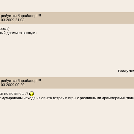
 требуется барабанер!!!!!
.03.2009 21:08
росы)
ный драммер выходит
Если у чел
 требуется барабанер!!!!!
.03.2009 00:20
ся не потянешь?
мулированы исходя из опыта встреч и игры с различными драммерами! главно