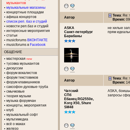
музыкантов
музыкальные магазины
концертные площадки
Тема
: Re:
aфиша концертов
Автор
Время:
09
список реп. баз и студий
новости реп.баз и студий
ASKA
не хилые зап
интересные мероприятия
Санкт-петербург
прям идеаль
статьи
Барабаны
musicforums
ВКОНТАКТЕ
musicforums в
Facebook
ОБЩЕНИЕ
мастерская
new
тусовка музыкантов
дискуссии
форум вокалистов
форум текстовиков
Тема
: Re:
Автор
форум клавишников
Время:
14
саксофон-духовые-труба
Чатский
ASKA, боишь
смычковые
СПб
запросы сфор
теория музыки
Ебанец RG2550e,
музыка форумчан
Korg X50, Shure
концерты, мероприятия
SМ48
клуб
музыкальный софт
мультимедиа
всё о маках
железо