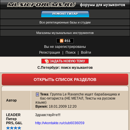
Все репетиционные базы и студии
Магазины музыкальных инструментов
Вы не зарегистрированы
Регистрация
|
Поиск
|
Войти
С.Петербург: поиск музыкантов
ОТКРЫТЬ СПИСОК РАЗДЕЛОВ
Тема
:
Группа Le Ravanche ищет барабанщика и
бас-гитариста (НЕ МЕТАЛ, Тексты на русском
Автор
языке)
Время:
18.01.2009 12:20
LEADER
Здравствуйте!!!
Питер
PRS, G&L
http://vkontakte.ru/club6036059