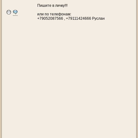
Пишите в личку!!!
или по телефонам:
+79052087566 , +79111424666 Руслан