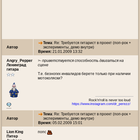
Тема
: Re: Требуется гитарист в проект (поп-рок +
Автор
эксперименты, демо внутри)
Время:
21.01.2009 13:32
Angry_Pepper
>- приветствуется способность двигаться на
Ленинград
сцене
гитара
Т.е. безногих инвалидов берете только при наличии
мотоколяски?
Rock'n'roll is never too loud
https://www.instagram.com/dr_perezz/
Тема
: Re: Требуется гитарист в проект (поп-рок +
Автор
эксперименты, демо внутри)
Время:
05.02.2009 15:01
Lion King
попс
Питер