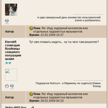
в один прекрасный день множество пользователей
взяло и разбанилось
Тема
: Re: Ищу задорный коллектив или
Автор
отдельных задористых музыкантов
Время:
22.02.2009 16:37
EternitЯ
Тут ужо плакать надоть... ну ты чего там решилле?
созвездие
Вуайерцы
северного
полушария
цыцки
Педорасов бояться - в Мариинку не ходить!(с)Никки
Блонд
Тема
: Re: Ищу задорный коллектив или
Автор
отдельных задористых музыкантов
Время:
28.02.2009 00:10
Лейто RED Fox