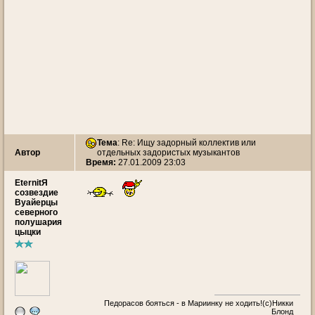
Тема
: Re: Ищу задорный коллектив или
Автор
отдельных задористых музыкантов
Время:
27.01.2009 23:03
EternitЯ
созвездие
Вуайерцы
северного
полушария
цыцки
Педорасов бояться - в Мариинку не ходить!(с)Никки
Блонд