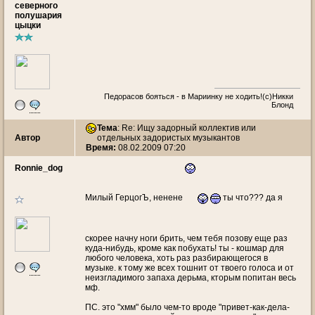
северного
полушария
цыцки
Педорасов бояться - в Мариинку не ходить!(с)Никки
Блонд
Тема
: Re: Ищу задорный коллектив или
Автор
отдельных задористых музыкантов
Время:
08.02.2009 07:20
Ronnie_dog
Милый ГерцогЪ, ненене
ты что??? да я
скорее начну ноги брить, чем тебя позову еще раз
куда-нибудь, кроме как побухать! ты - кошмар для
любого человека, хоть раз разбирающегося в
музыке. к тому же всех тошнит от твоего голоса и от
неизгладимого запаха дерьма, кторым попитан весь
мф.
ПС. это "хмм" было чем-то вроде "привет-как-дела-