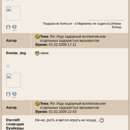
Педорасов бояться - в Мариинку не ходить!(с)Никки
Блонд
Тема
: Re: Ищу задорный коллектив или
Автор
отдельных задористых музыкантов
Время:
01.02.2009 17:11
Ronnie_dog
хмхм
Тема
: Re: Ищу задорный коллектив или
Автор
отдельных задористых музыкантов
Время:
01.02.2009 22:43
EternitЯ
Не-не, рогЪ и митол играть не хоцца...
созвездие
Вуайерцы