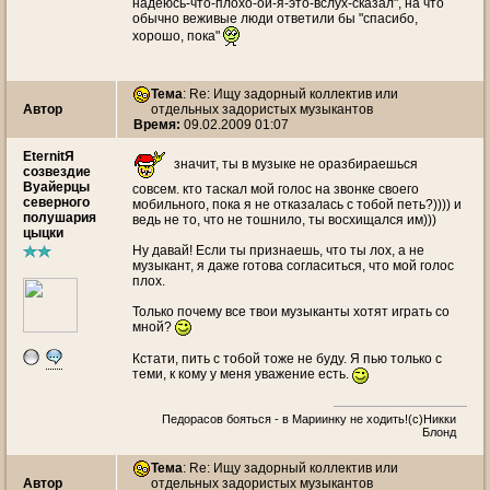
надеюсь-что-плохо-ой-я-это-вслух-сказал", на что
обычно веживые люди ответили бы "спасибо,
хорошо, пока"
Тема
: Re: Ищу задорный коллектив или
Автор
отдельных задористых музыкантов
Время:
09.02.2009 01:07
EternitЯ
значит, ты в музыке не оразбираешься
созвездие
Вуайерцы
совсем. кто таскал мой голос на звонке своего
северного
мобильного, пока я не отказалась с тобой петь?)))) и
полушария
ведь не то, что не тошнило, ты восхищался им)))
цыцки
Ну давай! Если ты признаешь, что ты лох, а не
музыкант, я даже готова согласиться, что мой голос
плох.
Только почему все твои музыканты хотят играть со
мной?
Кстати, пить с тобой тоже не буду. Я пью только с
теми, к кому у меня уважение есть.
Педорасов бояться - в Мариинку не ходить!(с)Никки
Блонд
Тема
: Re: Ищу задорный коллектив или
Автор
отдельных задористых музыкантов