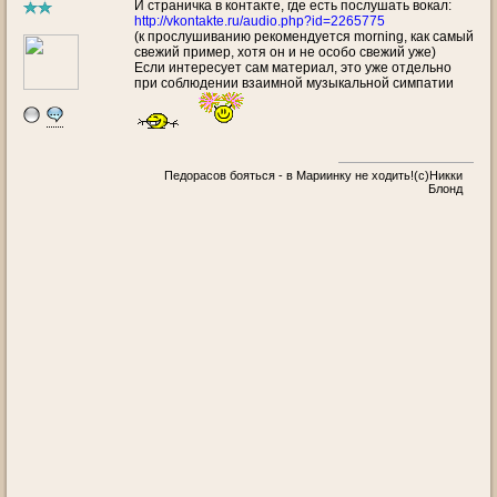
И страничка в контакте, где есть послушать вокал:
http://vkontakte.ru/audio.php?id=2265775
(к прослушиванию рекомендуется morning, как самый
свежий пример, хотя он и не особо свежий уже)
Если интересует сам материал, это уже отдельно
при соблюдении взаимной музыкальной симпатии
Педорасов бояться - в Мариинку не ходить!(с)Никки
Блонд