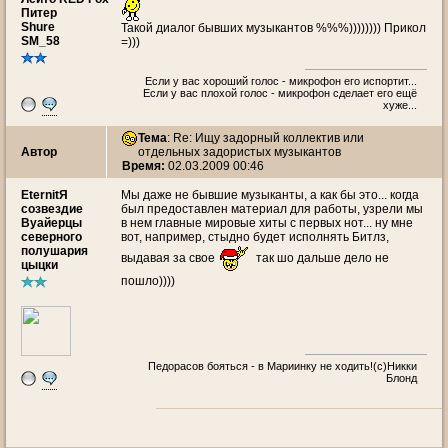
Питер
Shure
Такой диалог бывших музыкантов %%%)))))))) Прикол
SM_58
=)))
Если у вас хороший голос - микрофон его испортит...
Если у вас плохой голос - микрофон сделает его ещё
хуже...
Тема
: Re: Ищу задорный коллектив или
Автор
отдельных задористых музыкантов
Время:
02.03.2009 00:46
EternitЯ
Мы даже не бывшие музыканты, а как бы это... когда
созвездие
был предоставлен материал для работы, узрели мы
Вуайерцы
в нем главные мировые хиты с первых нот... ну мне
северного
вот, например, стыдно будет исполнять Битлз,
полушария
выдавая за свое
так шо дальше дело не
цыцки
пошло))))
Педорасов бояться - в Мариинку не ходить!(с)Никки
Блонд