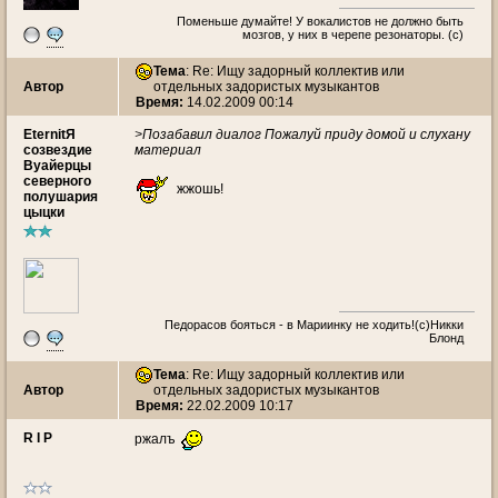
Поменьше думайте! У вокалистов не должно быть
мозгов, у них в черепе резонаторы. (с)
Тема
: Re: Ищу задорный коллектив или
Автор
отдельных задористых музыкантов
Время:
14.02.2009 00:14
EternitЯ
>Позабавил диалог Пожалуй приду домой и слухану
созвездие
материал
Вуайерцы
северного
жжошь!
полушария
цыцки
Педорасов бояться - в Мариинку не ходить!(с)Никки
Блонд
Тема
: Re: Ищу задорный коллектив или
Автор
отдельных задористых музыкантов
Время:
22.02.2009 10:17
R I P
ржалъ