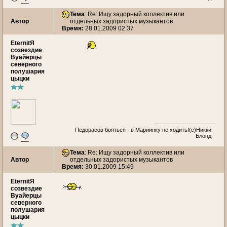
Тема
: Re: Ищу задорный коллектив или
Автор
отдельных задористых музыкантов
Время:
28.01.2009 02:37
EternitЯ
созвездие
Вуайерцы
северного
полушария
цыцки
Педорасов бояться - в Мариинку не ходить!(с)Никки
Блонд
Тема
: Re: Ищу задорный коллектив или
Автор
отдельных задористых музыкантов
Время:
30.01.2009 15:49
EternitЯ
созвездие
Вуайерцы
северного
полушария
цыцки