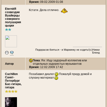
Время:
09.02.2009 01:08
EternitЯ
Кстати. Дела отлично.
созвездие
Вуайерцы
северного
полушария
цыцки
Педорасов бояться - в Мариинку не ходить!(с)Никки
Блонд
Тема
: Re: Ищу задорный коллектив или
Автор
отдельных задористых музыкантов
Время:
12.02.2009 17:42
Cuchillon
Позабавил диалог
Пожалуй приду домой и
Санкт-
слухану материал
Петербург
Бас-гитара,
гитара