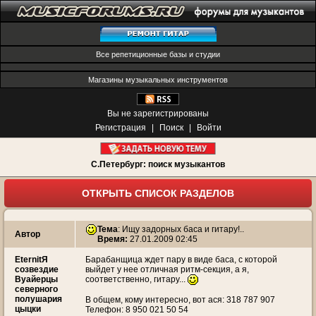
Все репетиционные базы и студии
Магазины музыкальных инструментов
Вы не зарегистрированы
Регистрация
|
Поиск
|
Войти
С.Петербург: поиск музыкантов
ОТКРЫТЬ СПИСОК РАЗДЕЛОВ
Тема
:
Ищу задорных баса и гитару!..
Автор
Время:
27.01.2009 02:45
EternitЯ
Барабанщица ждет пару в виде баса, с которой
созвездие
выйдет у нее отличная ритм-секция, а я,
Вуайерцы
соответственно, гитару...
северного
полушария
В общем, кому интересно, вот ася: 318 787 907
цыцки
Телефон: 8 950 021 50 54