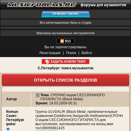
Все репетиционные базы и студии
Магазины музыкальных инструментов
Вы не зарегистрированы
Регистрация
|
Поиск
|
Войти
С.Петербург: поиск музыкантов
ОТКРЫТЬ СПИСОК РАЗДЕЛОВ
Тема
:
СРОЧНО ищем СЕССИОННОГО
Автор
ГИТАРИСТА (Black Metal)
Время:
19.03.2009 00:31
Roman
Группа ULVDALIR (Black Metal, приблизительные
Санкт-
сравнения:Darkthrone,Nargaroth,Hellhammer)СРОЧН
Петербург
О ищем СЕССИОННОГО ГИТАРИСТА для
guitar
выступления, запланированного на конец мая.
тел:89095891425