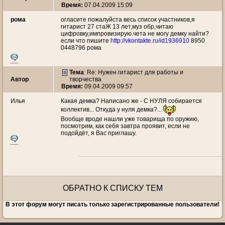
Время:
07.04.2009 15:09
рома
огласите пожалуйста весь список участников,я
гитарист 27 стаЖ 13 лет,муз обр,читаю
цифровку,импровизирую.чета не могу демку найти?
если что пишите
http://vkontakte.ru/id1936910
8950
0448796 рома
Тема
: Re: Нужен гитарист для работы и
Автор
творчества
Время:
09.04.2009 09:57
Илья
Какая демка? Написано же - С НУЛЯ собирается
коллектив... Откуда у нуля демка?...
Вообще вроде нашли уже товарища по оружию,
посмотрим, как себя завтра проявит, если не
подойдёт, я Вас приглашу.
ОБРАТНО К СПИСКУ ТЕМ
В этот форум могут писать только зарегистрированные пользователи!