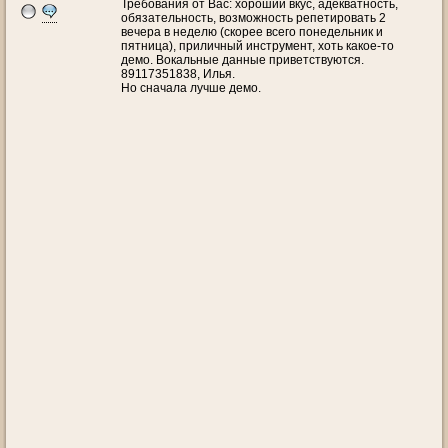
Требования от Вас: хороший вкус, адекватность,
обязательность, возможность репетировать 2
вечера в неделю (скорее всего понедельник и
пятница), приличный инструмент, хоть какое-то
демо. Вокальные данные приветствуются.
89117351838, Илья.
Но сначала лучше демо.