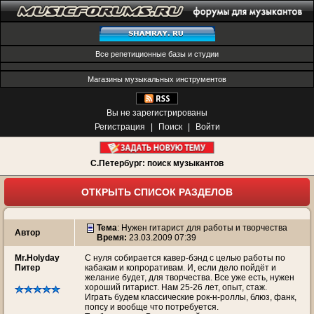
Все репетиционные базы и студии
Магазины музыкальных инструментов
Вы не зарегистрированы
Регистрация
|
Поиск
|
Войти
С.Петербург: поиск музыкантов
ОТКРЫТЬ СПИСОК РАЗДЕЛОВ
Тема
:
Нужен гитарист для работы и творчества
Автор
Время:
23.03.2009 07:39
Mr.Holyday
С нуля собирается кавер-бэнд с целью работы по
Питер
кабакам и копроративам. И, если дело пойдёт и
желание будет, для творчества. Все уже есть, нужен
хороший гитарист. Нам 25-26 лет, опыт, стаж.
Играть будем классические рок-н-роллы, блюз, фанк,
попсу и вообще что потребуется.