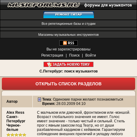
Все репетиционные базы и студии
Магазины музыкальных инструментов
Вы не зарегистрированы
Регистрация
|
Поиск
|
Войти
С.Петербург: поиск музыкантов
ОТКРЫТЬ СПИСОК РАЗДЕЛОВ
Тема
:
Одинокие парни желают познакомиться
Автор
Время:
28.03.2009 04:10
Alex Ress
С малчыком или дэвочкой, фронтмэном или -мэншой.
Санкт-
Возраст глобального значения не имеет. Голос
Петербург
имеет значение - только чистый и сильный. Стиль
Черное-
прог с явным закосом под Театр, но от души
белые
разбавленный хардиком с хейвиком. Гарантируем
соблюдение внешних приличий и укладку любого