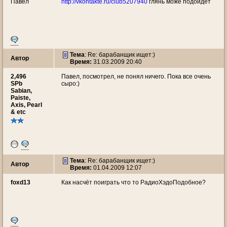
Павел
http://vkontakte.ru/club5207940
глянь може подойдет
Тема
: Re: барабанщик ищет:)
Автор
Время:
31.03.2009 20:40
2,496
Павел, посмотрел, не понял ничего. Пока все очень
SPb
сыро:)
Sabian,
Paiste,
Axis, Pearl
& etc
Тема
: Re: барабанщик ищет:)
Автор
Время:
01.04.2009 12:07
foxd13
Как насчёт поиграть что то РадиоХэдоПодобное?