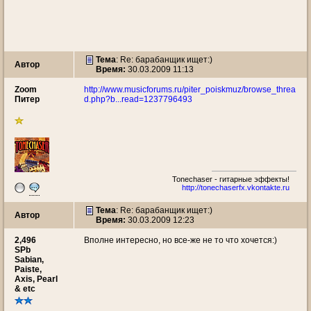
Тема
: Re: барабанщик ищет:)
Автор
Время:
30.03.2009 11:13
Zoom
http://www.musicforums.ru/piter_poiskmuz/browse_threa
Питер
d.php?b...read=1237796493
Tonechaser - гитарные эффекты!
http://tonechaserfx.vkontakte.ru
Тема
: Re: барабанщик ищет:)
Автор
Время:
30.03.2009 12:23
2,496
Вполне интересно, но все-же не то что хочется:)
SPb
Sabian,
Paiste,
Axis, Pearl
& etc