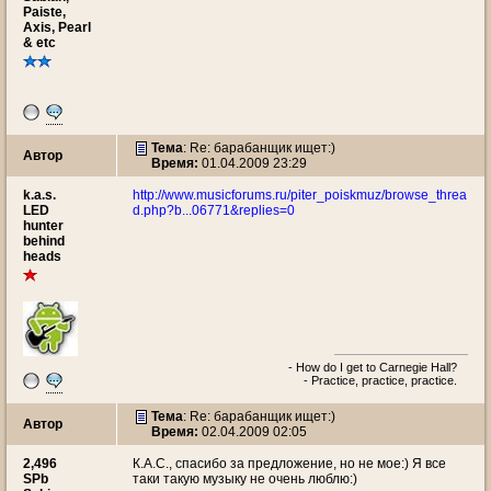
Paiste,
Axis, Pearl
& etc
Тема
: Re: барабанщик ищет:)
Автор
Время:
01.04.2009 23:29
k.a.s.
http://www.musicforums.ru/piter_poiskmuz/browse_threa
LED
d.php?b...06771&replies=0
hunter
behind
heads
- How do I get to Carnegie Hall?
- Practice, practice, practice.
Тема
: Re: барабанщик ищет:)
Автор
Время:
02.04.2009 02:05
2,496
К.А.С., спасибо за предложение, но не мое:) Я все
SPb
таки такую музыку не очень люблю:)