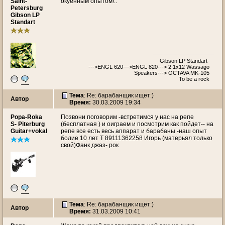
Saint-
окуенным опытом!..
Petersburg
Gibson LP
Standart
Gibson LP Standart-
--->ENGL 620--->ENGL 820---> 2 1x12 Wassago
Speakers---> OCTAVA MK-105
To be a rock
Тема
: Re: барабанщик ищет:)
Автор
Время:
30.03.2009 19:34
Popa-Roka
Позвони поговорим -встретимся у нас на репе
S- Piterburg
(бесплатная ) и оиграем и посмотрим как пойдет-- на
Guitar+vokal
репе все есть весь аппарат и барабаны -наш опыт
болие 10 лет Т 89111362258 Игорь (матерьял только
свой)Фанк джаз- рок
Тема
: Re: барабанщик ищет:)
Автор
Время:
31.03.2009 10:41