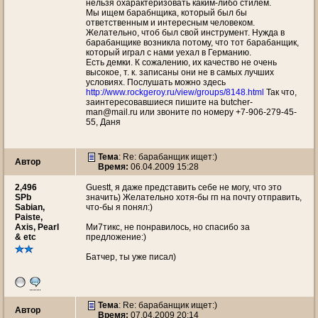
нельзя охарактеризовать каким-либо стилем.
Мы ищем барабнщика, который был бы
ответственным и интересным человеком.
Желательно, чтоб был свой инструмент. Нужда в
барабанщике возникла потому, что тот барабанщик,
который играл с нами уехал в Германию.
Есть демки. К сожалению, их качество не очень
высокое, т. к. записаны они не в самых лучших
условиях. Послушать можно здесь
http://www.rockgeroy.ru/view/groups/8148.html
Так что,
заинтересовавшиеся пишите на butcher-
man@mail.ru или звоните по номеру +7-906-279-45-
55, Даня
Тема
: Re: барабанщик ищет:)
Автор
Время:
06.04.2009 15:28
2,496
Guestt, я даже представить себе не могу, что это
SPb
значить) Желательно хотя-бы гп на почту отправить,
Sabian,
что-бы я понял:)
Paiste,
Axis, Pearl
Ми7тикс, не понравилось, но спасибо за
& etc
предложение:)
Батчер, ты уже писал)
Тема
: Re: барабанщик ищет:)
Автор
Время:
07.04.2009 20:14