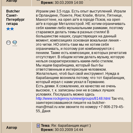
Автор
Время:
30.03.2009 14:00
Butcher
Играем уже 3,5 года. Есть опыт выступлений. Играли
Санкт-
в Орландине, Поинте, Рокс Клабе, Флэте, Пятнице,
Петербург
Манхэттене, на open air'e в городе Псков, на open
гитара
air'e в городе Металлострой. НЕ хотим ограничивать
себя какими-либо музыкальными рамками, поэтому
стараемся делать темы в разных стилях! В
большинстве наших, существующих на данный
момент, композициях основная вокальная линия -
это читки. НО опять-таки мы не хотим себя
ограничивать, и поэтому рэп комбинируются с
пением. Также есть композиции, в которых речетатив
отсутствует. В общем хотим делать музыку, которую
нельзя охарактеризовать каким-либо стилем.
Мы ищем барабнщика, который был бы
ответственным и интересным человеком.
Желательно, чтоб был свой инструмент. Нужда в
барабанщике возникла потому, что тот барабанщик,
который играл с нами уехал в Германию.
Есть демки. К сожалению, их качество не очень
высокое, т. к. записаны они не в самых лучших
условиях. Послушать можно здесь
http://www.rockgeroy.ru/view/groups/8148.html
Так что,
заинтересовавшиеся пишите на butcher-
man@mail.ru или звоните по номеру +7-906-279-45-
55, Даня
Тема
: Re: барабанщик ищет:)
Автор
Время:
30.03.2009 14:44