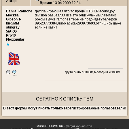
Автор
Время:
13.04.2009 12:34
Danila_Ramone
группа играющая что то вроде ПТВП,Placebo,joy
Москва
division разбавляя всё это олдскульным лав-панк
Gibson T-
роком в духе ramones тебе не подойдет?телефон
bird/MM
89523773384,либо аська-293973693.отпишись даже
stingray
если не катит
5/AKG
Pro40
Flexxguitar
Круто быть пьяным,молодым и злым!
ОБРАТНО К СПИСКУ ТЕМ
В этот форум могут писать только зарегистрированные пользователи!
MUSICFORUMS.RU - форум музыкантов.