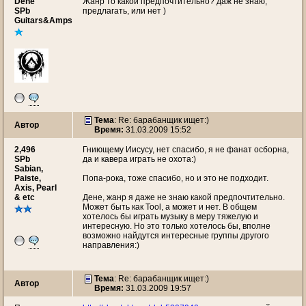
Dene
Жанр то какой предпочтительно? даж не знаю,
SPb
предлагать, или нет )
Guitars&Amps
Тема
: Re: барабанщик ищет:)
Автор
Время:
31.03.2009 15:52
2,496
Гниющему Иисусу, нет спасибо, я не фанат осборна,
SPb
да и кавера играть не охота:)
Sabian,
Paiste,
Попа-рока, тоже спасибо, но и это не подходит.
Axis, Pearl
& etc
Дене, жанр я даже не знаю какой предпочтительно.
Может быть как Tool, а может и нет. В общем
хотелось бы играть музыку в меру тяжелую и
интересную. Но это только хотелось бы, вполне
возможно найдутся интересные группы другого
направления:)
Тема
: Re: барабанщик ищет:)
Автор
Время:
31.03.2009 19:57