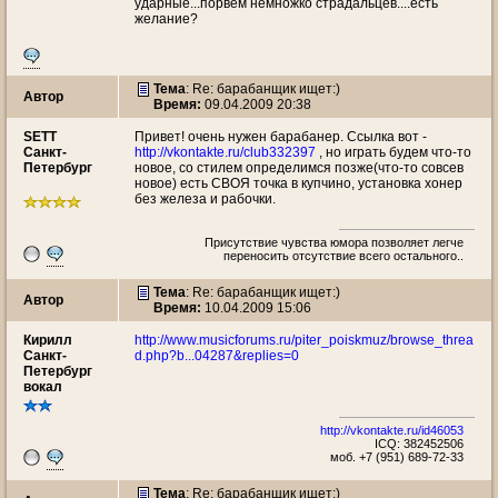
ударные...порвём немножко страдальцев....есть
желание?
Тема
: Re: барабанщик ищет:)
Автор
Время:
09.04.2009 20:38
SETT
Привет! очень нужен барабанер. Ссылка вот -
Санкт-
http://vkontakte.ru/club332397
, но играть будем что-то
Петербург
новое, со стилем определимся позже(что-то совсев
новое) есть СВОЯ точка в купчино, установка хонер
без железа и рабочки.
Присутствие чувства юмора позволяет легче
переносить отсутствие всего остального..
Тема
: Re: барабанщик ищет:)
Автор
Время:
10.04.2009 15:06
Кирилл
http://www.musicforums.ru/piter_poiskmuz/browse_threa
Санкт-
d.php?b...04287&replies=0
Петербург
вокал
http://vkontakte.ru/id46053
ICQ: 382452506
моб. +7 (951) 689-72-33
Тема
: Re: барабанщик ищет:)