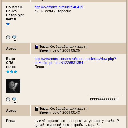
Cousteau
http://vkontakte.ru/club3546419
Санкт-
пиши, если интересно
Петербург
вокал
Тема
: Re: барабанщик ищет:)
Автор
Время:
08.04.2009 08:35
Batto
http://www.musicforums.ru/piter_poiskmuz/view.php?
СПб
bn=mfor_pi...tto#N1226531354
голос
Пиши.
РРРРАААХХХХХХ!!!!
Тема
: Re: барабанщик ищет:)
Автор
Время:
09.04.2009 00:43
Proza
ну и чё...нравиться....а порвать эту гавноту слабо...?
давай - выше объява...втроём-гитара-бас-