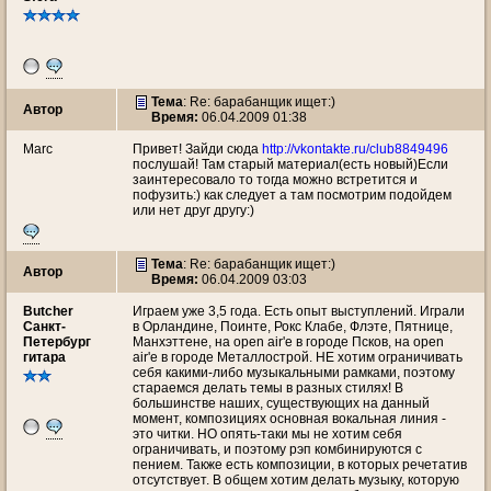
Тема
: Re: барабанщик ищет:)
Автор
Время:
06.04.2009 01:38
Marc
Привет! Зайди сюда
http://vkontakte.ru/club8849496
послушай! Там старый материал(есть новый)Если
заинтересовало то тогда можно встретится и
пофузить:) как следует а там посмотрим подойдем
или нет друг другу:)
Тема
: Re: барабанщик ищет:)
Автор
Время:
06.04.2009 03:03
Butcher
Играем уже 3,5 года. Есть опыт выступлений. Играли
Санкт-
в Орландине, Поинте, Рокс Клабе, Флэте, Пятнице,
Петербург
Манхэттене, на open air'e в городе Псков, на open
гитара
air'e в городе Металлострой. НЕ хотим ограничивать
себя какими-либо музыкальными рамками, поэтому
стараемся делать темы в разных стилях! В
большинстве наших, существующих на данный
момент, композициях основная вокальная линия -
это читки. НО опять-таки мы не хотим себя
ограничивать, и поэтому рэп комбинируются с
пением. Также есть композиции, в которых речетатив
отсутствует. В общем хотим делать музыку, которую