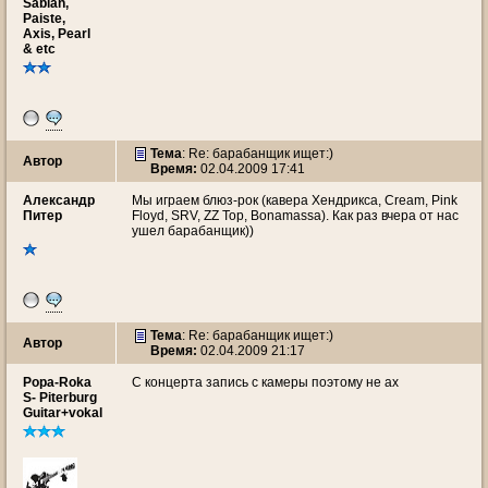
Sabian,
Paiste,
Axis, Pearl
& etc
Тема
: Re: барабанщик ищет:)
Автор
Время:
02.04.2009 17:41
Александр
Мы играем блюз-рок (кавера Хендрикса, Cream, Pink
Питер
Floyd, SRV, ZZ Top, Bonamassa). Как раз вчера от нас
ушел барабанщик))
Тема
: Re: барабанщик ищет:)
Автор
Время:
02.04.2009 21:17
Popa-Roka
С концерта запись с камеры поэтому не ах
S- Piterburg
Guitar+vokal