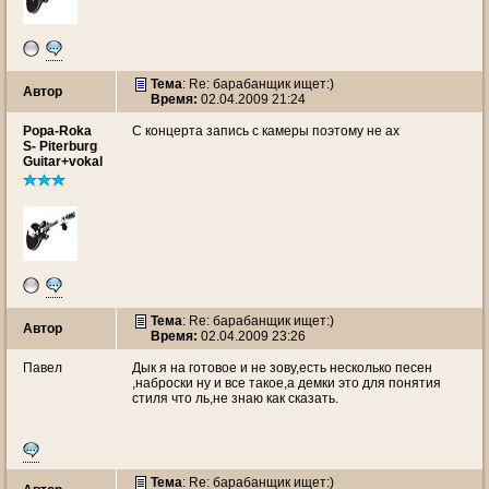
Тема
: Re: барабанщик ищет:)
Автор
Время:
02.04.2009 21:24
Popa-Roka
С концерта запись с камеры поэтому не ах
S- Piterburg
Guitar+vokal
Тема
: Re: барабанщик ищет:)
Автор
Время:
02.04.2009 23:26
Павел
Дык я на готовое и не зову,есть несколько песен
,наброски ну и все такое,а демки это для понятия
стиля что ль,не знаю как сказать.
Тема
: Re: барабанщик ищет:)