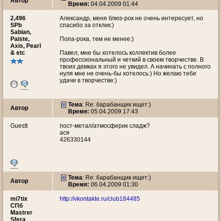
Автор
Время:
04.04.2009 01:44
2,496
Александр, меня блюз-рок не очень интересует, но
SPb
спасибо за отклик:)
Sabian,
Paiste,
Попа-рока, тем не менее:)
Axis, Pearl
& etc
Павел, мне бы хотелось коллектив более
профессиональный и четкий в своем творчестве. В
твоих демках я этого не увидел. А начинать с полного
нуля мне не очень-бы хотелось:) Но желаю тебе
удачи в творчестве:)
Тема
: Re: барабанщик ищет:)
Автор
Время:
05.04.2009 17:43
Guestt
пост-метал/атмосферик сладж?
ася
426330144
Тема
: Re: барабанщик ищет:)
Автор
Время:
06.04.2009 01:30
mi7tix
http://vkontakte.ru/club184485
CПб
Mastrer
Sfera