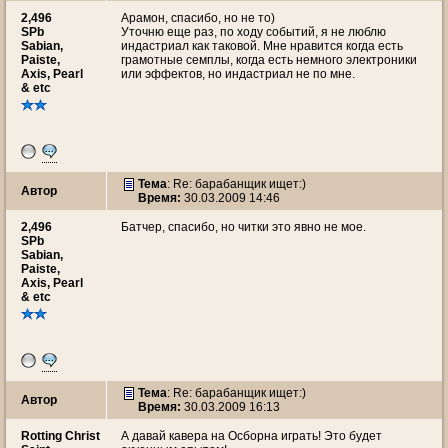
2,496
Арамон, спасибо, но не то)
SPb
Уточню еще раз, по ходу событий, я не люблю
Sabian,
индастриал как таковой. Мне нравится когда есть
Paiste,
грамотные семплы, когда есть немного электроники
Axis, Pearl
или эффектов, но индастриал не по мне.
& etc
Тема
: Re: барабанщик ищет:)
Автор
Время:
30.03.2009 14:46
2,496
Батчер, спасибо, но читки это явно не мое.
SPb
Sabian,
Paiste,
Axis, Pearl
& etc
Тема
: Re: барабанщик ищет:)
Автор
Время:
30.03.2009 16:13
Rotting Christ
А давай кавера на Осборна играть! Это будет