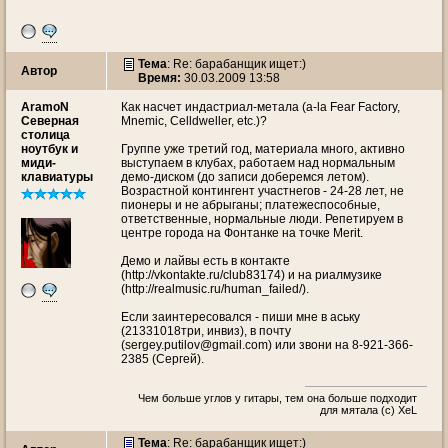
Тема
: Re: барабанщик ищет:)
Автор
Время:
30.03.2009 13:58
AramoN
Как насчет индастриал-метала (a-la Fear Factory,
Северная
Mnemic, Celldweller, etc.)?
столица
ноутбук и
Группе уже третий год, материала много, активно
миди-
выступаем в клубах, работаем над нормальным
клавиатуры
демо-диском (до записи доберемся летом).
Возрастной контингент участнегов - 24-28 лет, не
пионеры и не абрыганы; платежеспособные,
ответственные, нормальные люди. Репетируем в
центре города на Фонтанке на точке Merit.
Демо и лайвы есть в контакте
(http://vkontakte.ru/club83174) и на риалмузике
(http://realmusic.ru/human_failed/).
Если заинтересовался - пиши мне в аську
(21331018три, инвиз), в почту
(sergey.putilov@gmail.com) или звони на 8-921-366-
2385 (Сергей).
Чем больше углов у гитары, тем она больше подходит
для мятала (c) XeL
Тема
: Re: барабанщик ищет:)