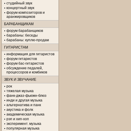
студийный звук
концертный звук
форум композиторов и
аранжировщиков
БАРАБАНЩИКАМ
форум барабанщиков
барабаны: беседы
барабаны: куплю-продам
ГИТАРИСТАМ
информация для гитаристов
форум гитаристов
форум бас-гитаристов
обсуждение педалей,
процессоров и комбиков
ЗВУК И ЗВУЧАНИЕ
рок
тяжелая музыка
фанк-джаз-фьюжн-блюз
инди и другая музыка
альтернатива и панк
акустика и фолк
академическая музыка
рэп и хип-хоп
эксперимент. музыка
популярная музыка