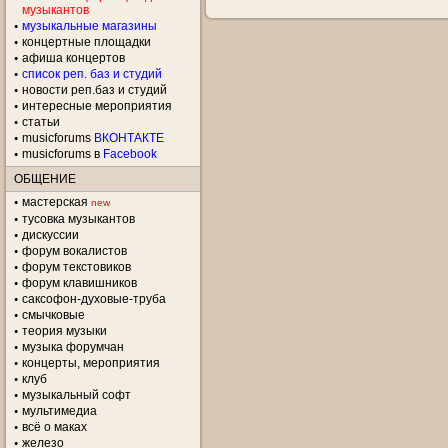
музыкантов
музыкальные магазины
концертные площадки
aфиша концертов
список реп. баз и студий
новости реп.баз и студий
интересные мероприятия
статьи
musicforums
ВКОНТАКТЕ
musicforums в
Facebook
ОБЩЕНИЕ
мастерская
new
тусовка музыкантов
дискуссии
форум вокалистов
форум текстовиков
форум клавишников
саксофон-духовые-труба
смычковые
теория музыки
музыка форумчан
концерты, мероприятия
клуб
музыкальный софт
мультимедиа
всё о маках
железо