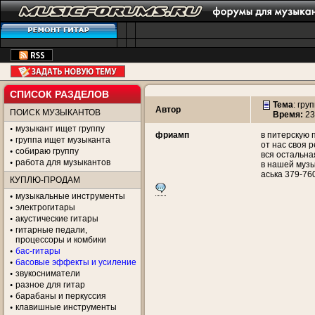
СПИСОК РАЗДЕЛОВ
Тема
:
гру
Автор
ПОИСК МУЗЫКАНТОВ
Время:
23
музыкант ищет группу
фриамп
в питерскую 
группа ищет музыканта
от нас своя 
собираю группу
вся остальн
работа для музыкантов
в нашей музы
аська 379-76
КУПЛЮ-ПРОДАМ
музыкальные инструменты
электрогитары
акустические гитары
гитарные педали,
процессоры и комбики
бас-гитары
басовые эффекты и усиление
звукосниматели
разное для гитар
барабаны и перкуссия
клавишные инструменты