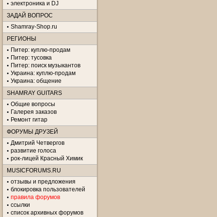
электроника и DJ
ЗАДАЙ ВОПРОС
Shamray-Shop.ru
РЕГИОНЫ
Питер: куплю-продам
Питер: тусовка
Питер: поиск музыкантов
Украина: куплю-продам
Украина: общение
SHAMRAY GUITARS
Общие вопросы
Галерея заказов
Ремонт гитар
ФОРУМЫ ДРУЗЕЙ
Дмитрий Четвергов
развитие голоса
рок-лицей Красный Химик
MUSICFORUMS.RU
отзывы и предложения
блокировка пользователей
правила форумов
ссылки
список архивных форумов