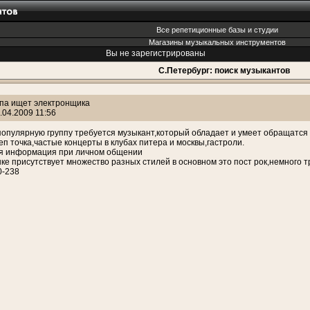
Все репетиционные базы и студии
Магазины музыкальных инструментов
Вы не зарегистрированы
С.Петербург: поиск музыкантов
ппа ищет электронщика
.04.2009 11:56
популярную группу требуется музыкант,который обладает и умеет обращатся 
реп точка,частые концерты в клубах питера и москвы,гастроли.
ая информация при личном общении
ке присутствует множество разных стилей в основном это пост рок,немного тр
0-238