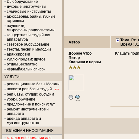
DJ оборудование
духовые инструменты
смычковые инструменты
аккордеоны, баяны, губные
гармошки
наушники,
микрофоны,радиосистемы
концертная и студийная
аппаратура
Тема
: Re:
Автор
световое оборудование
Время:
01
тексты, песни и мелодии
Доброе утро
Клацать подп
аранжировки
Питер
куплю-продам: другое
Клавиши и нервы
отдам бесплатно
чёрный/белый список
УСЛУГИ
репетиционные базы Москвы
новости реп.баз и студий
new
реп.базы, студии: обсудим
уроки, обучение
предложение и поиск услуг
ремонт инструментов и
аппарата
аренда аппарата и
муз.инструментов
ПОЛЕЗНАЯ ИНФОРМАЦИЯ
каталог информации для