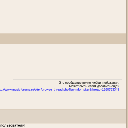
Это сообщение полно любви и обожания.
Может быть, стоит добавить еще?
ttp://www.musicforums.ru/piter/browse_thread.php?bn=mfor_piter&thread=1260763349
 пользователи!