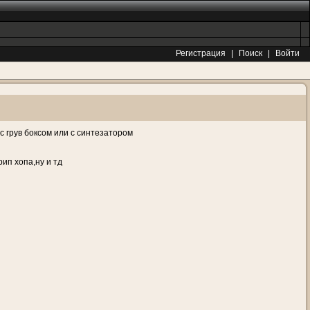
Регистрация
|
Поиск
|
Войти
с грув боксом или с синтезатором
ип хопа,ну и тд