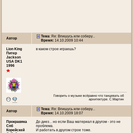
Тема
: Re: Впишусь или соберу...
Автор
Время:
14.10.2009 10:44
Lion King
в каком строе играешь?
Питер
Jackson
USA DK1
1996
Говорить о музыке всёравно что танцевать об
архитектуре. С.Мартин
Тема
: Re: Впишусь или соберу...
Автор
Время:
14.10.2009 18:07
Прокравяка
До диез... но если Ваш материал в другом - это не
Спб
проблема.
Корейскей
И работать в другом строе тоже.