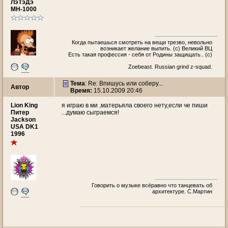
ЛэТэДэ
МН-1000
Когда пытаешься смотреть на вещи трезво, невольно
возникает желание выпить. (с) Великий ВЦ
Есть такая профессия - себя от Родины защищать.. (c)
Zoebeast. Russian grind z-squad.
Тема
: Re: Впишусь или соберу...
Автор
Время:
15.10.2009 20:46
Lion King
я играю в ми ,матерьяла своего нету,если че пиши
Питер
...думаю сыграемся!
Jackson
USA DK1
1996
Говорить о музыке всёравно что танцевать об
архитектуре. С.Мартин