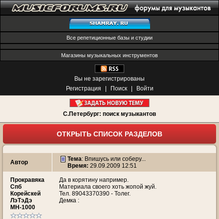
Все репетиционные базы и студии
Магазины музыкальных инструментов
Вы не зарегистрированы
Регистрация
|
Поиск
|
Войти
С.Петербург: поиск музыкантов
ОТКРЫТЬ СПИСОК РАЗДЕЛОВ
Тема
:
Впишусь или соберу...
Автор
Время:
29.09.2009 12:51
Прокравяка
Да в корятину например.
Спб
Материала своего хоть жопой жуй.
Корейскей
Тел. 89043370390 - Толег.
ЛэТэДэ
Демка :
МН-1000