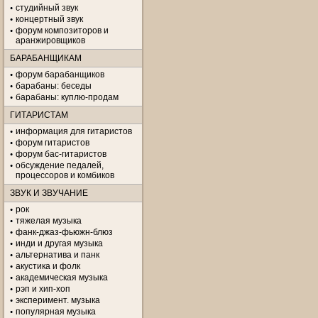
студийный звук
концертный звук
форум композиторов и
аранжировщиков
БАРАБАНЩИКАМ
форум барабанщиков
барабаны: беседы
барабаны: куплю-продам
ГИТАРИСТАМ
информация для гитаристов
форум гитаристов
форум бас-гитаристов
обсуждение педалей,
процессоров и комбиков
ЗВУК И ЗВУЧАНИЕ
рок
тяжелая музыка
фанк-джаз-фьюжн-блюз
инди и другая музыка
альтернатива и панк
акустика и фолк
академическая музыка
рэп и хип-хоп
эксперимент. музыка
популярная музыка