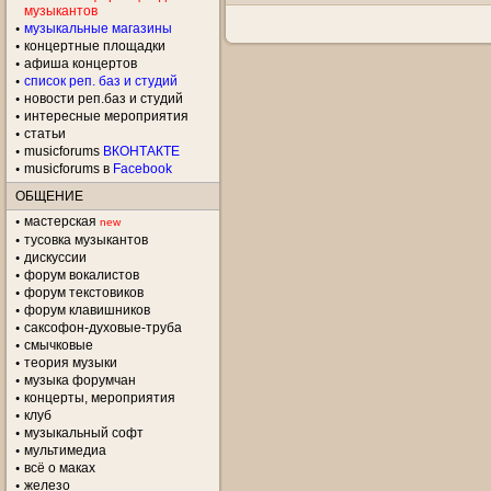
музыкантов
музыкальные магазины
концертные площадки
aфиша концертов
список реп. баз и студий
новости реп.баз и студий
интересные мероприятия
статьи
musicforums
ВКОНТАКТЕ
musicforums в
Facebook
ОБЩЕНИЕ
мастерская
new
тусовка музыкантов
дискуссии
форум вокалистов
форум текстовиков
форум клавишников
саксофон-духовые-труба
смычковые
теория музыки
музыка форумчан
концерты, мероприятия
клуб
музыкальный софт
мультимедиа
всё о маках
железо