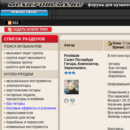
СПИСОК РАЗДЕЛОВ
Тема
:
Ста
Автор
ПОИСК МУЗЫКАНТОВ
Время:
23
музыкант ищет группу
Fireblade
В поп-рок пр
группа ищет музыканта
Санкт-Петербург
собираю группу
Гитара, Композитор,
-гитара
работа для музыкантов
Звукозапись
-Бас-гитара
-Клавиши
КУПЛЮ-ПРОДАМ
-Барабаны
музыкальные инструменты
Информация 
электрогитары
акустические гитары
Пожелания к
гитарные педали,
Пол мужской
процессоры и комбики
Возраст 20-2
бас-гитары
Наличие дем
басовые эффекты и усиление
Наличие фот
Все музыкант
звукосниматели
Любовь к муз
разное для гитар
барабаны и перкуссия
клавишные инструменты
Контакты: