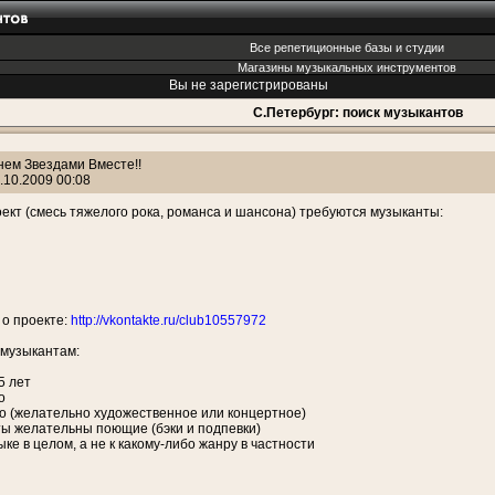
Все репетиционные базы и студии
Магазины музыкальных инструментов
Вы не зарегистрированы
С.Петербург: поиск музыкантов
нем Звездами Вместе!!
.10.2009 00:08
оект (смесь тяжелого рока, романса и шансона) требуются музыканты:
о проекте:
http://vkontakte.ru/club10557972
 музыкантам:
5 лет
о
о (желательно художественное или концертное)
ы желательны поющие (бэки и подпевки)
ыке в целом, а не к какому-либо жанру в частности