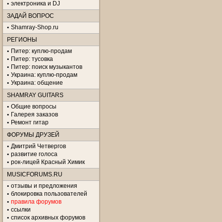
электроника и DJ
ЗАДАЙ ВОПРОС
Shamray-Shop.ru
РЕГИОНЫ
Питер: куплю-продам
Питер: тусовка
Питер: поиск музыкантов
Украина: куплю-продам
Украина: общение
SHAMRAY GUITARS
Общие вопросы
Галерея заказов
Ремонт гитар
ФОРУМЫ ДРУЗЕЙ
Дмитрий Четвергов
развитие голоса
рок-лицей Красный Химик
MUSICFORUMS.RU
отзывы и предложения
блокировка пользователей
правила форумов
ссылки
список архивных форумов