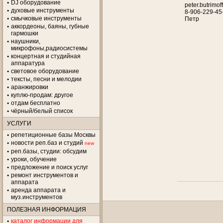
DJ оборудование
peter.butrimof
духовые инструменты
8-906-229-45
смычковые инструменты
Петр
аккордеоны, баяны, губные
гармошки
наушники,
микрофоны,радиосистемы
концертная и студийная
аппаратура
световое оборудование
тексты, песни и мелодии
аранжировки
куплю-продам: другое
отдам бесплатно
чёрный/белый список
УСЛУГИ
репетиционные базы Москвы
новости реп.баз и студий
new
реп.базы, студии: обсудим
уроки, обучение
предложение и поиск услуг
ремонт инструментов и
аппарата
аренда аппарата и
муз.инструментов
ПОЛЕЗНАЯ ИНФОРМАЦИЯ
каталог информации для