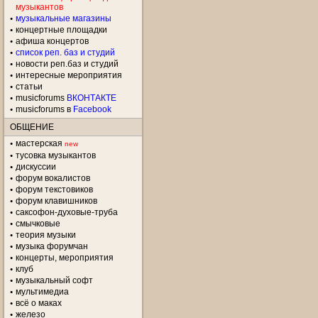
музыкантов
музыкальные магазины
концертные площадки
aфиша концертов
список реп. баз и студий
новости реп.баз и студий
интересные мероприятия
статьи
musicforums
ВКОНТАКТЕ
musicforums в
Facebook
ОБЩЕНИЕ
мастерская
new
тусовка музыкантов
дискуссии
форум вокалистов
форум текстовиков
форум клавишников
саксофон-духовые-труба
смычковые
теория музыки
музыка форумчан
концерты, мероприятия
клуб
музыкальный софт
мультимедиа
всё о маках
железо