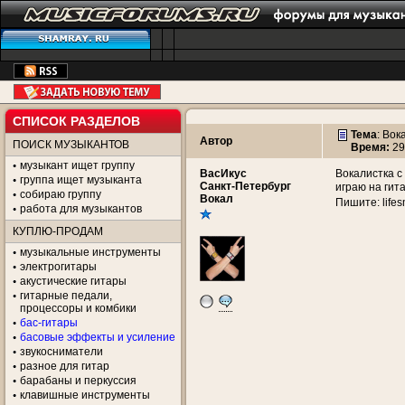
СПИСОК РАЗДЕЛОВ
Тема
:
Вока
Автор
ПОИСК МУЗЫКАНТОВ
Время:
29
музыкант ищет группу
ВасИкус
Вокалистка с
группа ищет музыканта
Санкт-Петербург
играю на гит
собираю группу
Вокал
Пишите: life
работа для музыкантов
КУПЛЮ-ПРОДАМ
музыкальные инструменты
электрогитары
акустические гитары
гитарные педали,
процессоры и комбики
бас-гитары
басовые эффекты и усиление
звукосниматели
разное для гитар
барабаны и перкуссия
клавишные инструменты