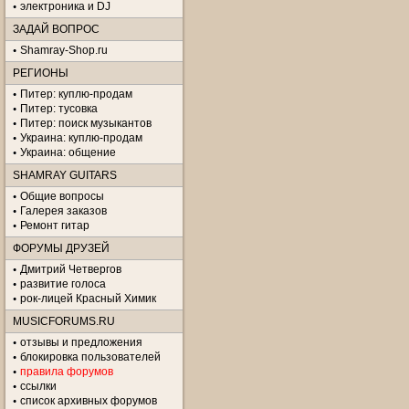
электроника и DJ
ЗАДАЙ ВОПРОС
Shamray-Shop.ru
РЕГИОНЫ
Питер: куплю-продам
Питер: тусовка
Питер: поиск музыкантов
Украина: куплю-продам
Украина: общение
SHAMRAY GUITARS
Общие вопросы
Галерея заказов
Ремонт гитар
ФОРУМЫ ДРУЗЕЙ
Дмитрий Четвергов
развитие голоса
рок-лицей Красный Химик
MUSICFORUMS.RU
отзывы и предложения
блокировка пользователей
правила форумов
ссылки
список архивных форумов