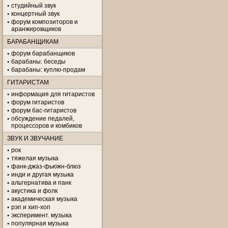
студийный звук
концертный звук
форум композиторов и
аранжировщиков
БАРАБАНЩИКАМ
форум барабанщиков
барабаны: беседы
барабаны: куплю-продам
ГИТАРИСТАМ
информация для гитаристов
форум гитаристов
форум бас-гитаристов
обсуждение педалей,
процессоров и комбиков
ЗВУК И ЗВУЧАНИЕ
рок
тяжелая музыка
фанк-джаз-фьюжн-блюз
инди и другая музыка
альтернатива и панк
акустика и фолк
академическая музыка
рэп и хип-хоп
эксперимент. музыка
популярная музыка