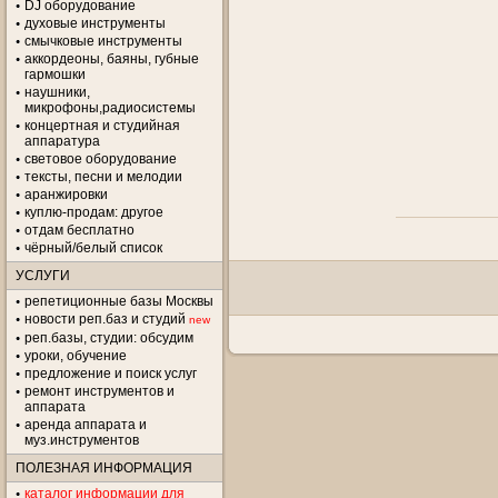
DJ оборудование
духовые инструменты
смычковые инструменты
аккордеоны, баяны, губные
гармошки
наушники,
микрофоны,радиосистемы
концертная и студийная
аппаратура
световое оборудование
тексты, песни и мелодии
аранжировки
куплю-продам: другое
отдам бесплатно
чёрный/белый список
УСЛУГИ
репетиционные базы Москвы
новости реп.баз и студий
new
реп.базы, студии: обсудим
уроки, обучение
предложение и поиск услуг
ремонт инструментов и
аппарата
аренда аппарата и
муз.инструментов
ПОЛЕЗНАЯ ИНФОРМАЦИЯ
каталог информации для