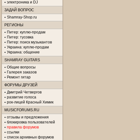
электроника и DJ
ЗАДАЙ ВОПРОС
Shamray-Shop.ru
РЕГИОНЫ
Питер: куплю-продам
Питер: тусовка
Питер: поиск музыкантов
Украина: куплю-продам
Украина: общение
SHAMRAY GUITARS
Общие вопросы
Галерея заказов
Ремонт гитар
ФОРУМЫ ДРУЗЕЙ
Дмитрий Четвергов
развитие голоса
рок-лицей Красный Химик
MUSICFORUMS.RU
отзывы и предложения
блокировка пользователей
правила форумов
ссылки
список архивных форумов