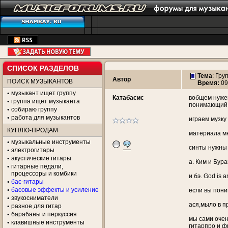
СПИСОК РАЗДЕЛОВ
Тема
:
Гру
Автор
ПОИСК МУЗЫКАНТОВ
Время:
09
музыкант ищет группу
Катабасис
вобщем нужен
группа ищет музыканта
понимающий
собираю группу
работа для музыкантов
играем музку
КУПЛЮ-ПРОДАМ
материала мн
музыкальные инструменты
синты нужны 
электрогитары
акустические гитары
а. Ким и Бур
гитарные педали,
процессоры и комбики
и бэ. God is 
бас-гитары
басовые эффекты и усиление
если вы пони
звукосниматели
ася,мыло в п
разное для гитар
барабаны и перкуссия
мы сами очен
клавишные инструменты
гитарпро и фр