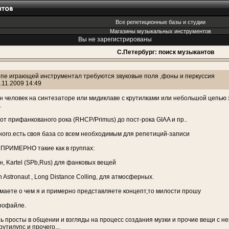
Все репетиционные базы и студии
Магазины музыкальных инструментов
Вы не зарегистрированы
С.Петербург: поиск музыкантов
ппе играющей инструментал требуются звуковые поля ,фоны и перкуссия
.11.2009 14:49
 человек на синтезаторе или мидиклаве с крутилками или небольшой цепью э
.
 от прифанкованого рока (RHCP/Primus) до пост-рока GIAA и пр..
ого.есть своя база со всем необходимым для репетиций-записи
ПРИМЕРНО такие как в группах:
ан, Kartel (SPb,Rus) для фанковых вещей
an Astronaut , Long Distance Colling, для атмосферных.
маете о чем я и примерно представляете концепт,то милости прошу
рофайле.
ь просты в общении и взгляды на процесс создания музки и прочие вещи с не
утилупс и прочего...