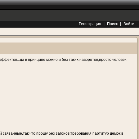
Регистрация
|
Поиск
|
Войти
ффектов...да в принципе можно и без таких наворотов,просто человек
й связанные,так что прошу без загонов,требования партитур демок в