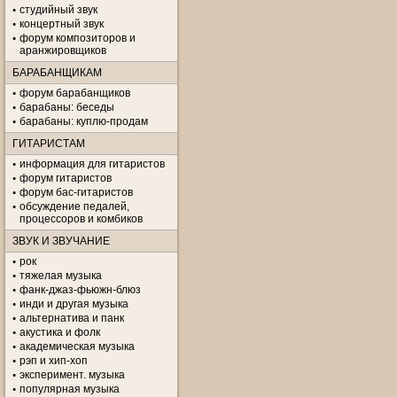
студийный звук
концертный звук
форум композиторов и
аранжировщиков
БАРАБАНЩИКАМ
форум барабанщиков
барабаны: беседы
барабаны: куплю-продам
ГИТАРИСТАМ
информация для гитаристов
форум гитаристов
форум бас-гитаристов
обсуждение педалей,
процессоров и комбиков
ЗВУК И ЗВУЧАНИЕ
рок
тяжелая музыка
фанк-джаз-фьюжн-блюз
инди и другая музыка
альтернатива и панк
акустика и фолк
академическая музыка
рэп и хип-хоп
эксперимент. музыка
популярная музыка