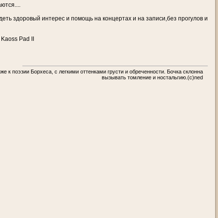
ются....
деть здоровый интерес и помощь на концертах и на записи,без прогулов и
Kaoss Pad II
же к поэзии Борхеса, с легкими оттенками грусти и обреченности. Бочка склонна
вызывать томление и ностальгию.(c)ned