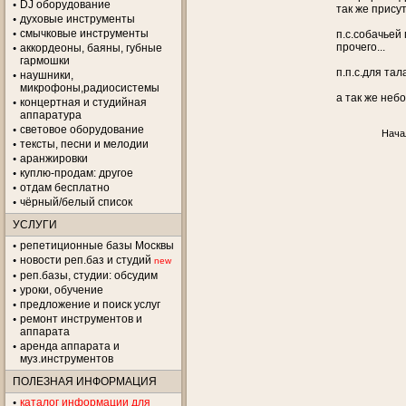
DJ оборудование
так же прису
духовые инструменты
смычковые инструменты
п.с.собачьей
прочего...
аккордеоны, баяны, губные
гармошки
п.п.с.для та
наушники,
микрофоны,радиосистемы
а так же неб
концертная и студийная
аппаратура
световое оборудование
Нача
тексты, песни и мелодии
аранжировки
куплю-продам: другое
отдам бесплатно
чёрный/белый список
УСЛУГИ
репетиционные базы Москвы
новости реп.баз и студий
new
реп.базы, студии: обсудим
уроки, обучение
предложение и поиск услуг
ремонт инструментов и
аппарата
аренда аппарата и
муз.инструментов
ПОЛЕЗНАЯ ИНФОРМАЦИЯ
каталог информации для