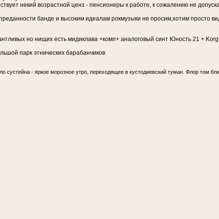
тствует некий возрастной ценз - пенсионеры к работе, к сожалению не допуска
 преданности банде и высоким идеалам рокмузыки не просим,хотим просто ви
лантливых но нищих есть мидиклава +комп+ аналоговый синт Юность 21 + Korg 
ольшой парк этнических барабанчиков
ло сустейна - яркое морозное утро, переходящее в кустодиевский туман. Флор том бли