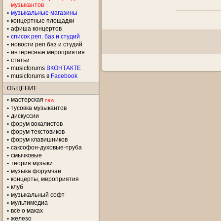
музыкантов
музыкальные магазины
концертные площадки
aфиша концертов
список реп. баз и студий
новости реп.баз и студий
интересные мероприятия
статьи
musicforums
ВКОНТАКТЕ
musicforums в
Facebook
ОБЩЕНИЕ
мастерская
new
тусовка музыкантов
дискуссии
форум вокалистов
форум текстовиков
форум клавишников
саксофон-духовые-труба
смычковые
теория музыки
музыка форумчан
концерты, мероприятия
клуб
музыкальный софт
мультимедиа
всё о маках
железо